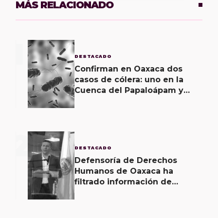
MÁS RELACIONADO
1
DESTACADO
Confirman en Oaxaca dos
casos de cólera: uno en la
Cuenca del Papaloápam y
otro en la Costa; el último
corroborado hoy
2
DESTACADO
Defensoría de Derechos
Humanos de Oaxaca ha
filtrado información de
investigaciones, revela Fiscal
de Oaxaca