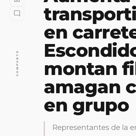
transport
mode_comment
en carret
Escondido
COMPARTE
montan fil
amagan co
en grupo
Representantes de la