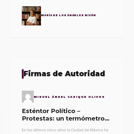
MARÍA DE LOS ÁNGELES NIVÓN
Firmas de Autoridad
MIGUEL ÁNGEL CASIQUE OLIVOS
Esténtor Político –
Protestas: un termómetro
de malos gobernantes
En los últimos cinco años la Ciudad de México ha