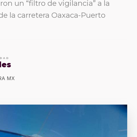
on un “filtro de vigilancia” a la
 de la carretera Oaxaca-Puerto
IDAD
les
ERA MX