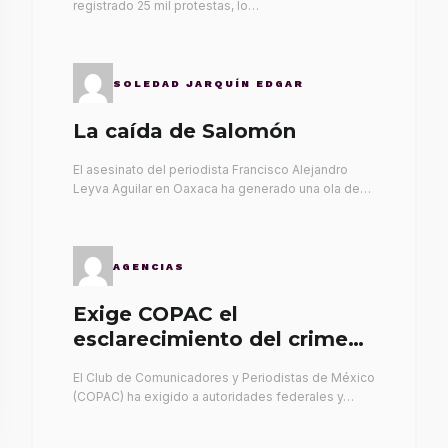
registrado 25 mil protestas, lo…
SOLEDAD JARQUÍN EDGAR
La caída de Salomón
El asesinato del periodista Francisco Alejandro
Leyva Aguilar en Oaxaca ha generado una ola de…
AGENCIAS
Exige COPAC el
esclarecimiento del crimen
de Alex Leyva
El Club de Comunicadores y Periodistas de México
(COPAC) ha exigido a autoridades federales y…