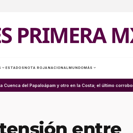
ES PRIMERA M
expand_more
expand_more
S
ESTADOS
NOTA ROJA
NACIONAL
MUNDO
MÁS
enca del Papaloápam y otro en la Costa; el último corroborad
tensión entre