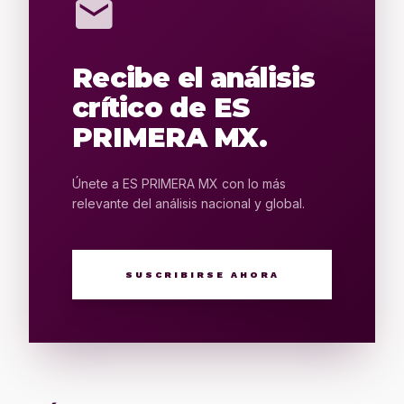
mail
Recibe el análisis
crítico de ES
PRIMERA MX.
Únete a ES PRIMERA MX con lo más
relevante del análisis nacional y global.
SUSCRIBIRSE AHORA