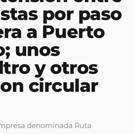
istas por paso
era a Puerto
; unos
tro y otros
n circular
 empresa denominada Ruta