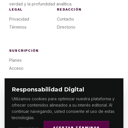
verdad y la profundidad analítica.
LEGAL
REDACCIÓN
Privacidad
Contacto
Términos
Directorio
SUSCRIPCIÓN
Planes
Acceso
Responsabilidad Digital
Utilizamos cookies para optimizar nuestra plataforma y
ofrecer contenidos alineados a su interés editorial. Al
© 2026 ES PRIMERA MX. ALGUNOS DERECHOS
RESERVADOS / DESIGN
MAKING.MX
continuar navegando, usted consiente el uso de estas
tecnologías.
ACEPTAR TÉRMINOS