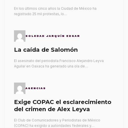
gobernantes
En los últimos cinco años la Ciudad de México ha
registrado 25 mil protestas, lo…
SOLEDAD JARQUÍN EDGAR
La caída de Salomón
El asesinato del periodista Francisco Alejandro Leyva
Aguilar en Oaxaca ha generado una ola de…
AGENCIAS
Exige COPAC el esclarecimiento
del crimen de Alex Leyva
El Club de Comunicadores y Periodistas de México
(COPAC) ha exigido a autoridades federales y…