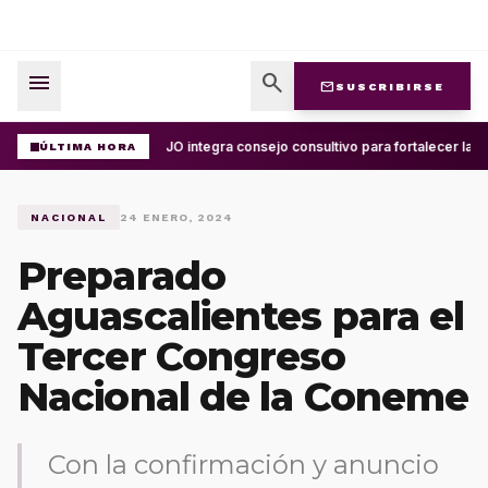
menu
search
mail
SUSCRIBIRSE
UABJO integra consejo consultivo para fortalecer la ce
ÚLTIMA HORA
NACIONAL
24 ENERO, 2024
Preparado
Aguascalientes para el
Tercer Congreso
Nacional de la Coneme
Con la confirmación y anuncio