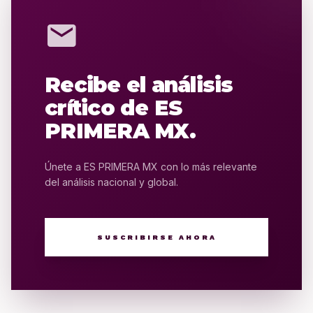
mail
Recibe el análisis
crítico de ES
PRIMERA MX.
Únete a ES PRIMERA MX con lo más relevante
del análisis nacional y global.
SUSCRIBIRSE AHORA