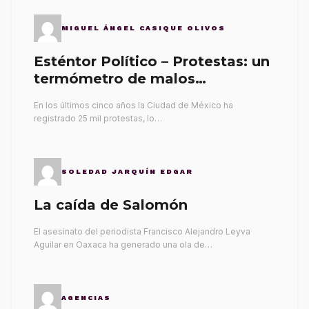
MIGUEL ÁNGEL CASIQUE OLIVOS
Esténtor Político – Protestas: un
termómetro de malos
gobernantes
En los últimos cinco años la Ciudad de México ha
registrado 25 mil protestas, lo…
SOLEDAD JARQUÍN EDGAR
La caída de Salomón
El asesinato del periodista Francisco Alejandro Leyva
Aguilar en Oaxaca ha generado una ola de…
AGENCIAS