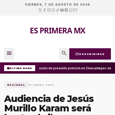
VIERNES, 7 DE AGOSTO DE 2026
ES PRIMERA MX
menu
search
mail
SUSCRIBIRSE
Explosión de presunto polvorín en Zinacantepec deja 
ÚLTIMA HORA
NACIONAL
23 ENERO, 2024
Audiencia de Jesús
Murillo Karam será