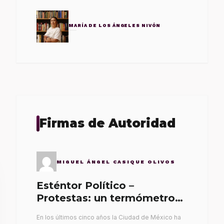
MARÍA DE LOS ÁNGELES NIVÓN
Firmas de Autoridad
MIGUEL ÁNGEL CASIQUE OLIVOS
Esténtor Político –
Protestas: un termómetro
de malos gobernantes
En los últimos cinco años la Ciudad de México ha