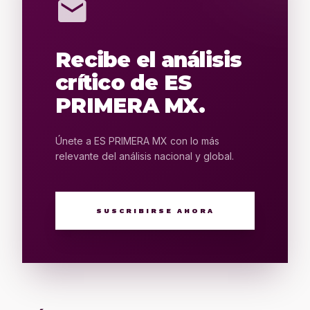
mail
Recibe el análisis
crítico de ES
PRIMERA MX.
Únete a ES PRIMERA MX con lo más
relevante del análisis nacional y global.
SUSCRIBIRSE AHORA