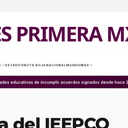
ES PRIMERA M
expand_more
expand_more
S
ESTADOS
NOTA ROJA
NACIONAL
MUNDO
MÁS
es educativas de incumplir acuerdos signados desde hace 2 m
a del IEEPCO