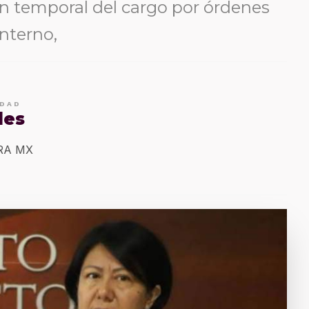
n temporal del cargo por órdenes
nterno,
IDAD
les
ERA MX