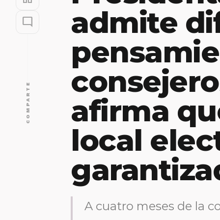
admite di
mode_comment
pensamie
consejero
COMPARTE
afirma qu
local elec
garantiza
A cuatro meses de la c