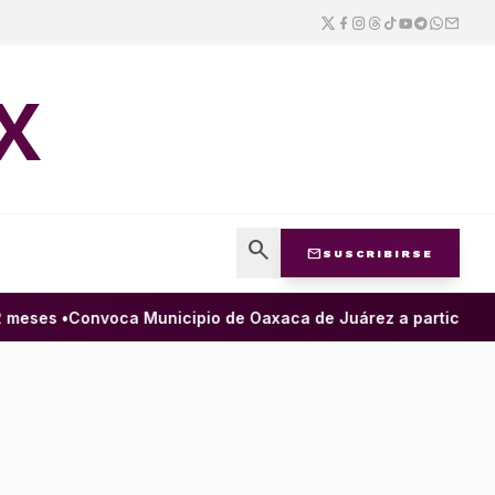
X
search
mail
SUSCRIBIRSE
eses •
Convoca Municipio de Oaxaca de Juárez a participar en l