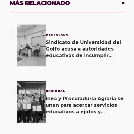
MÁS RELACIONADO
1
DESTACADO
Sindicato de Universidad del
Golfo acusa a autoridades
educativas de incumplir
acuerdos signados desde
hace 2 meses
2
NACIONAL
Inea y Procuraduría Agraria se
unen para acercar servicios
educativos a ejidos y
comunas