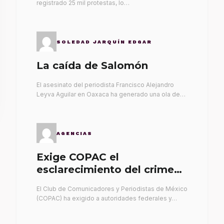
registrado 25 mil protestas, lo…
SOLEDAD JARQUÍN EDGAR
La caída de Salomón
El asesinato del periodista Francisco Alejandro
Leyva Aguilar en Oaxaca ha generado una ola de…
AGENCIAS
Exige COPAC el
esclarecimiento del crimen
de Alex Leyva
El Club de Comunicadores y Periodistas de México
(COPAC) ha exigido a autoridades federales y…