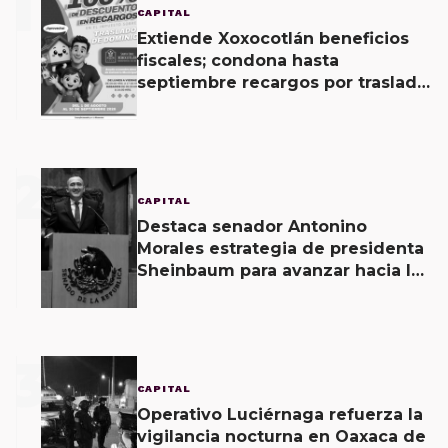
1
CAPITAL
Extiende Xoxocotlán beneficios
fiscales; condona hasta
septiembre recargos por traslado
de dominio
2
CAPITAL
Destaca senador Antonino
Morales estrategia de presidenta
Sheinbaum para avanzar hacia la
soberanía energética
3
CAPITAL
Operativo Luciérnaga refuerza la
vigilancia nocturna en Oaxaca de