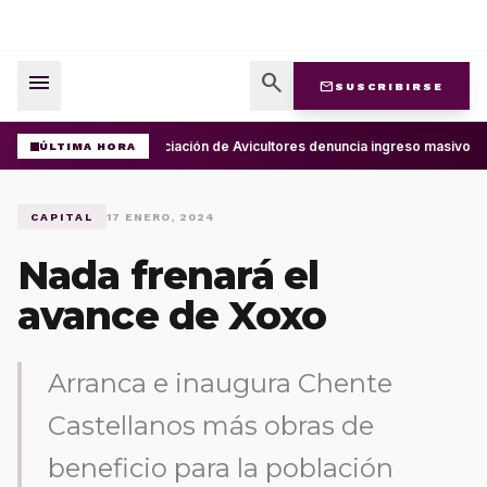
menu
search
mail
SUSCRIBIRSE
Asociación de Avicultores denuncia ingreso masivo d
ÚLTIMA HORA
CAPITAL
17 ENERO, 2024
Nada frenará el
avance de Xoxo
Arranca e inaugura Chente
Castellanos más obras de
beneficio para la población