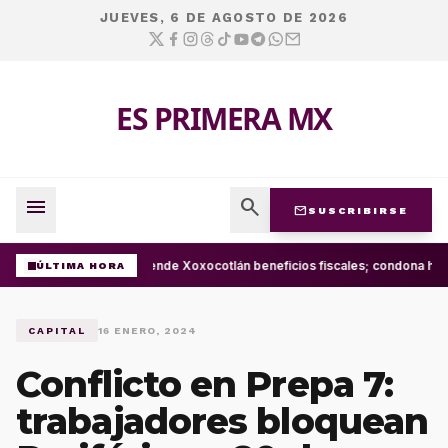
JUEVES, 6 DE AGOSTO DE 2026
ES PRIMERA MX
menu
search
mail
SUSCRIBIRSE
Extiende Xoxocotlán beneficios fiscales; condona has
ÚLTIMA HORA
CAPITAL
16 ENERO, 2024
Conflicto en Prepa 7:
trabajadores bloquean