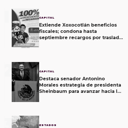
1
CAPITAL
Extiende Xoxocotlán beneficios
fiscales; condona hasta
septiembre recargos por traslado
de dominio
2
CAPITAL
Destaca senador Antonino
Morales estrategia de presidenta
Sheinbaum para avanzar hacia la
soberanía energética
3
ESTADOS