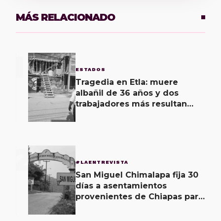
MÁS RELACIONADO
1
ESTADOS
Tragedia en Etla: muere
albañil de 36 años y dos
trabajadores más resultan
lesionados de gravedad al
recibir descarga eléctrica
2
#LAENTREVISTA
San Miguel Chimalapa fija 30
días a asentamientos
provenientes de Chiapas para
desalojar o anexarse a Oaxaca