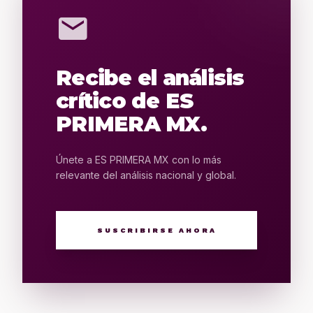
mail
Recibe el análisis
crítico de ES
PRIMERA MX.
Únete a ES PRIMERA MX con lo más
relevante del análisis nacional y global.
SUSCRIBIRSE AHORA