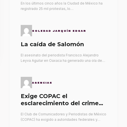
En los últimos cinco años la Ciudad de México ha
registrado 25 mil protestas, lo…
SOLEDAD JARQUÍN EDGAR
La caída de Salomón
El asesinato del periodista Francisco Alejandro
Leyva Aguilar en Oaxaca ha generado una ola de…
AGENCIAS
Exige COPAC el
esclarecimiento del crimen
de Alex Leyva
El Club de Comunicadores y Periodistas de México
(COPAC) ha exigido a autoridades federales y…