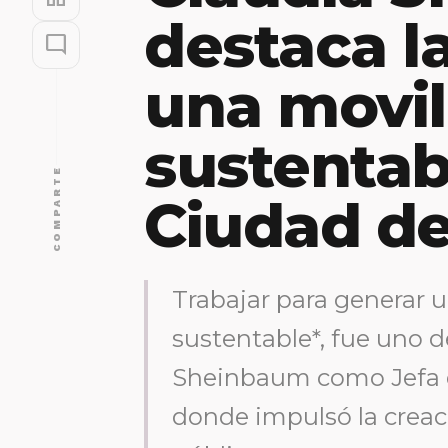
destaca l
mode_comment
una movil
sustentab
COMPARTE
Ciudad d
Trabajar para generar 
sustentable*, fue uno d
Sheinbaum como Jefa de
donde impulsó la creac