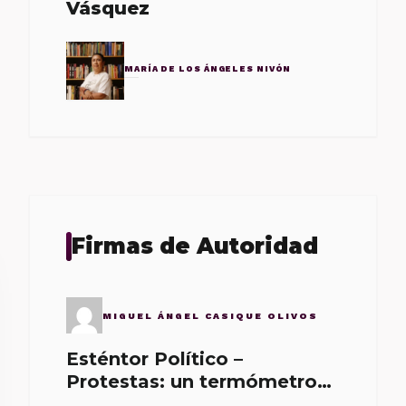
Vásquez
MARÍA DE LOS ÁNGELES NIVÓN
Firmas de Autoridad
MIGUEL ÁNGEL CASIQUE OLIVOS
Esténtor Político –
Protestas: un termómetro
de malos gobernantes