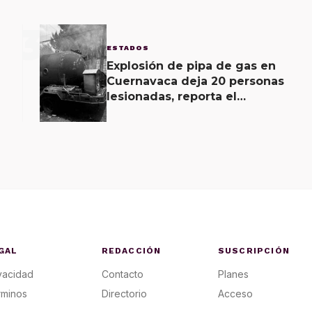
3
ESTADOS
Explosión de pipa de gas en
Cuernavaca deja 20 personas
lesionadas, reporta el
Ayuntamiento
GAL
REDACCIÓN
SUSCRIPCIÓN
vacidad
Contacto
Planes
rminos
Directorio
Acceso