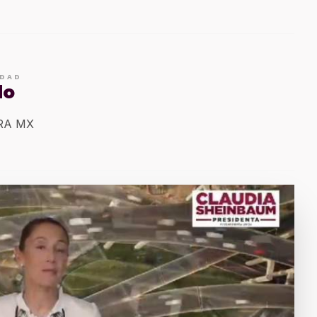
IDAD
do
ERA MX