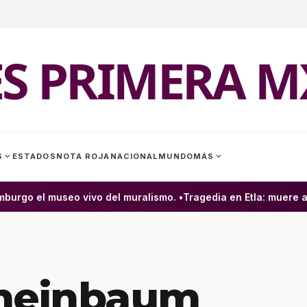
ES PRIMERA M
expand_more
expand_more
S
ESTADOS
NOTA ROJA
NACIONAL
MUNDO
MÁS
urgo el museo vivo del muralismo. •
Tragedia en Etla: muere alb
Sheinbaum