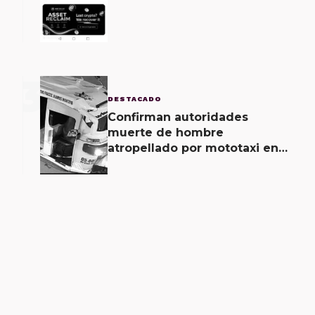
seguridad de la empresa de
Elon Musk
3
DESTACADO
Confirman autoridades
muerte de hombre
atropellado por mototaxi en
San Martín Mexicápam y
reclasificación de delito a
homicidio intencional