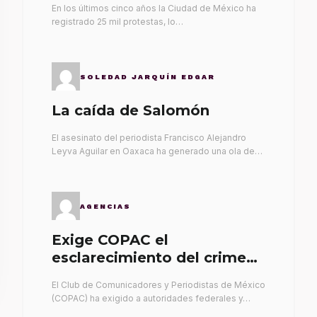
En los últimos cinco años la Ciudad de México ha
registrado 25 mil protestas, lo…
SOLEDAD JARQUÍN EDGAR
La caída de Salomón
El asesinato del periodista Francisco Alejandro
Leyva Aguilar en Oaxaca ha generado una ola de…
AGENCIAS
Exige COPAC el
esclarecimiento del crimen
de Alex Leyva
El Club de Comunicadores y Periodistas de México
(COPAC) ha exigido a autoridades federales y…