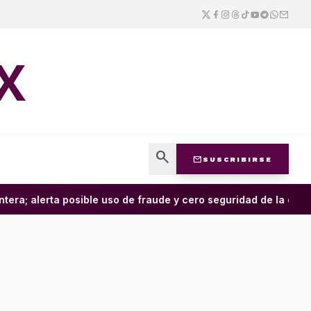
X
search
mail
SUSCRIBIRSE
era; alerta posible uso de fraude y cero seguridad de la empres