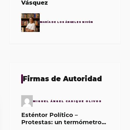
Vásquez
MARÍA DE LOS ÁNGELES NIVÓN
Firmas de Autoridad
MIGUEL ÁNGEL CASIQUE OLIVOS
Esténtor Político –
Protestas: un termómetro
de malos gobernantes