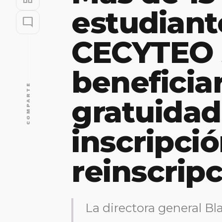
estudiant
mode_comment
CECYTEO 
beneficia
COMPARTE
gratuidad
inscripció
reinscrip
La directora general B