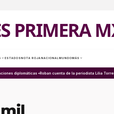
ES PRIMERA M
expand_more
expand_more
S
ESTADOS
NOTA ROJA
NACIONAL
MUNDO
MÁS
nes diplomáticas •
Roban cuenta de la periodista Lilia Torrent
 mil