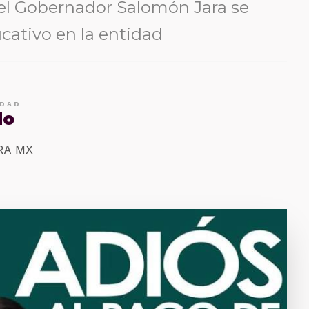
 el Gobernador Salomón Jara se
cativo en la entidad
IDAD
do
ERA MX