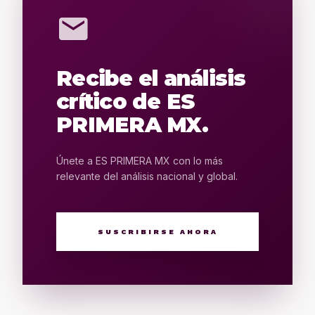
mail
Recibe el análisis
crítico de ES
PRIMERA MX.
Únete a ES PRIMERA MX con lo más
relevante del análisis nacional y global.
SUSCRIBIRSE AHORA