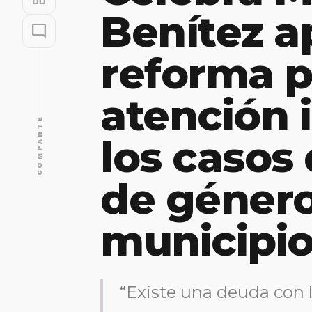
Benítez a
mode_comment
reforma p
atención 
COMPARTE
los casos 
de género
municipi
“Existe una deuda con 