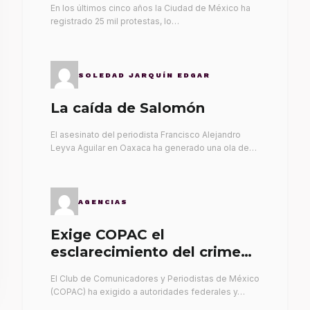
En los últimos cinco años la Ciudad de México ha
registrado 25 mil protestas, lo…
SOLEDAD JARQUÍN EDGAR
La caída de Salomón
El asesinato del periodista Francisco Alejandro
Leyva Aguilar en Oaxaca ha generado una ola de…
AGENCIAS
Exige COPAC el
esclarecimiento del crimen
de Alex Leyva
El Club de Comunicadores y Periodistas de México
(COPAC) ha exigido a autoridades federales y…