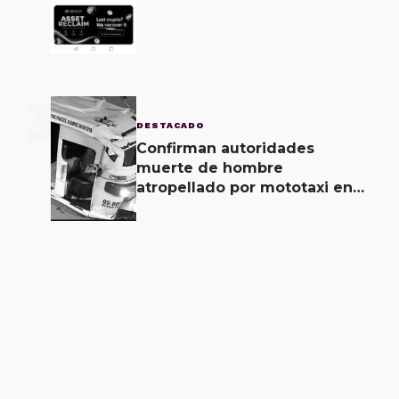
seguridad de la empresa de
Elon Musk
3
DESTACADO
Confirman autoridades
muerte de hombre
atropellado por mototaxi en
San Martín Mexicápam y
reclasificación de delito a
homicidio intencional