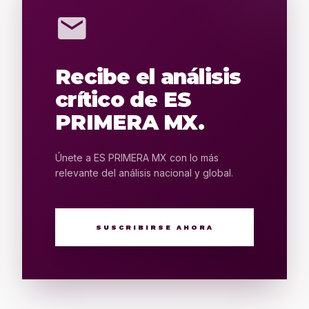
mail
Recibe el análisis
crítico de ES
PRIMERA MX.
Únete a ES PRIMERA MX con lo más
relevante del análisis nacional y global.
SUSCRIBIRSE AHORA