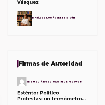
Vásquez
MARÍA DE LOS ÁNGELES NIVÓN
Firmas de Autoridad
MIGUEL ÁNGEL CASIQUE OLIVOS
Esténtor Político –
Protestas: un termómetro
de malos gobernantes