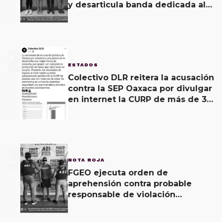
y desarticula banda dedicada al
fraude
2
ESTADOS
Colectivo DLR reitera la acusación
contra la SEP Oaxaca por divulgar
en internet la CURP de más de 30
mil adolescentes.
3
NOTA ROJA
FGEO ejecuta orden de
aprehensión contra probable
responsable de violación
agravada en Matías Romero