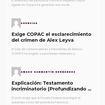
El asesinato del periodista Francisco Alejandro Leyva
Aguilar en Oaxaca ha generado una ola de…
AGENCIAS
Exige COPAC el esclarecimiento
del crimen de Alex Leyva
El Club de Comunicadores y Periodistas de México
(COPAC) ha exigido a autoridades federales y…
AMADO SANMARTÍN HERNÁNDEZ
Explicación: Testamento
incriminatorio (Profundizando su
propia tumba)
El texto exige que la Fiscalía Federal investigue el
asesinato a tiros del periodista Francisco…