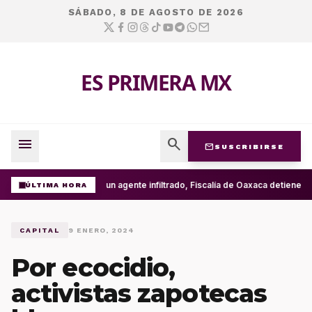
SÁBADO, 8 DE AGOSTO DE 2026
ES PRIMERA MX
menu
search
mail
SUSCRIBIRSE
Con un agente infiltrado, Fiscalía de Oaxaca detiene en
ÚLTIMA HORA
CAPITAL
9 ENERO, 2024
Por ecocidio,
activistas zapotecas