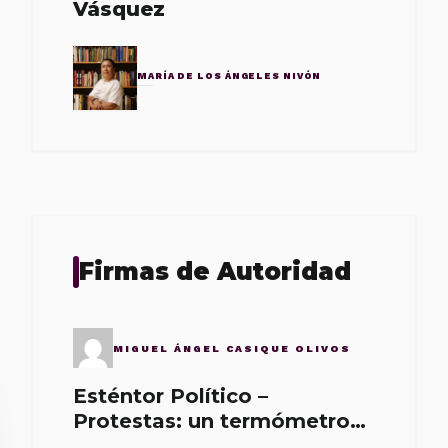
Vásquez
MARÍA DE LOS ÁNGELES NIVÓN
Firmas de Autoridad
MIGUEL ÁNGEL CASIQUE OLIVOS
Esténtor Político –
Protestas: un termómetro
de malos gobernantes