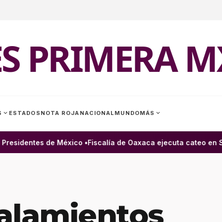
ES PRIMERA M
expand_more
expand_more
S
ESTADOS
NOTA ROJA
NACIONAL
MUNDO
MÁS
esidentes de México •
Fiscalía de Oaxaca ejecuta cateo en San
alamientos