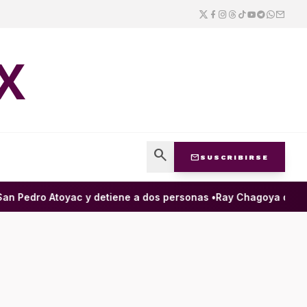
X
search
mail
SUSCRIBIRSE
 Pedro Atoyac y detiene a dos personas •
Ray Chagoya destaca 