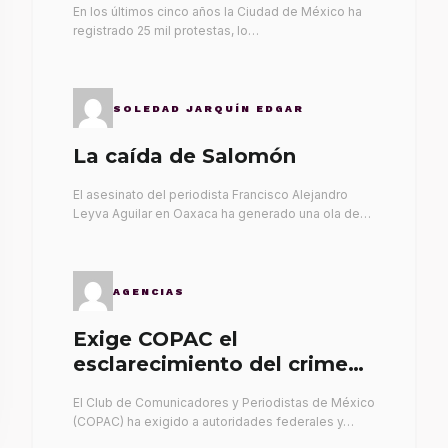
En los últimos cinco años la Ciudad de México ha
registrado 25 mil protestas, lo…
SOLEDAD JARQUÍN EDGAR
La caída de Salomón
El asesinato del periodista Francisco Alejandro
Leyva Aguilar en Oaxaca ha generado una ola de…
AGENCIAS
Exige COPAC el
esclarecimiento del crimen
de Alex Leyva
El Club de Comunicadores y Periodistas de México
(COPAC) ha exigido a autoridades federales y…