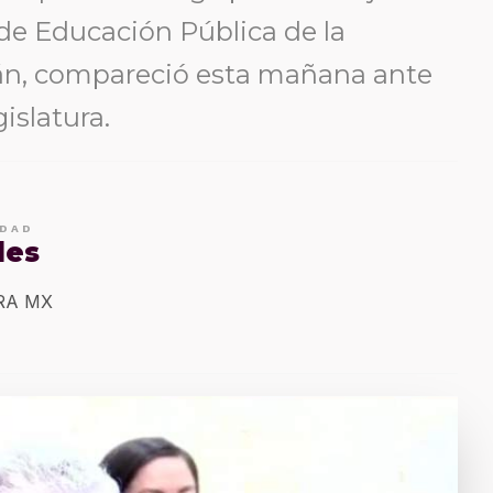
 de Educación Pública de la
án, compareció esta mañana ante
islatura.
IDAD
les
ERA MX