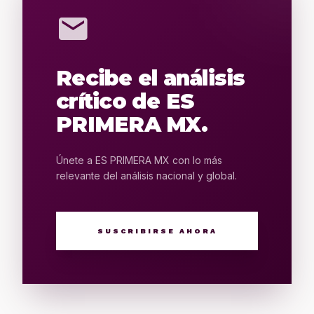
mail
Recibe el análisis
crítico de ES
PRIMERA MX.
Únete a ES PRIMERA MX con lo más
relevante del análisis nacional y global.
SUSCRIBIRSE AHORA