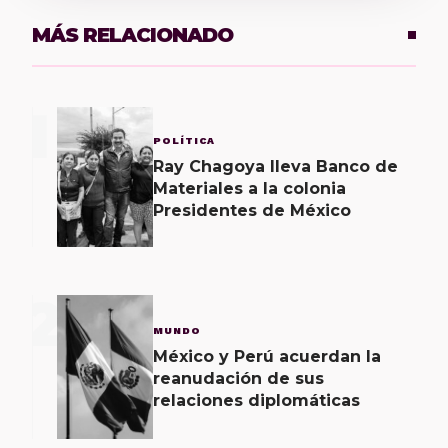
MÁS RELACIONADO
1
POLÍTICA
Ray Chagoya lleva Banco de
Materiales a la colonia
Presidentes de México
2
MUNDO
México y Perú acuerdan la
reanudación de sus
relaciones diplomáticas