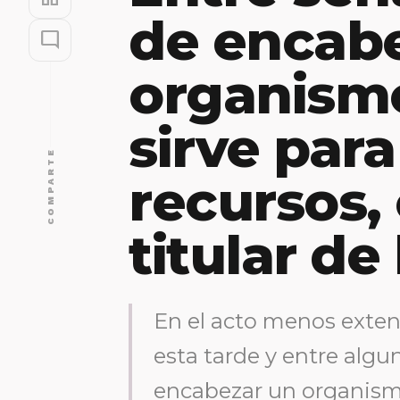
de encab
mode_comment
organismo
sirve para
COMPARTE
recursos
titular de
En el acto menos exten
esta tarde y entre alg
encabezar un organism