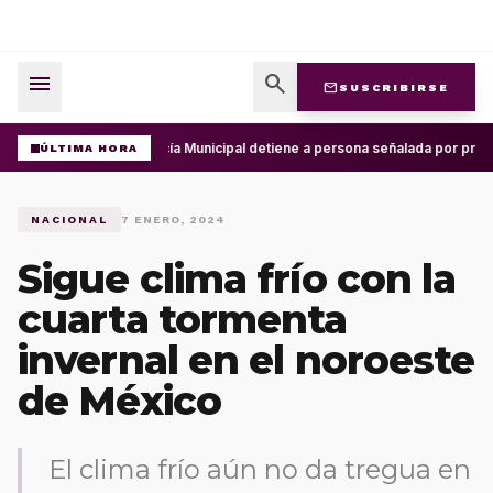
menu
search
mail
SUSCRIBIRSE
Policía Municipal detiene a persona señalada por presu
ÚLTIMA HORA
NACIONAL
7 ENERO, 2024
Sigue clima frío con la
cuarta tormenta
invernal en el noroeste
de México
El clima frío aún no da tregua en