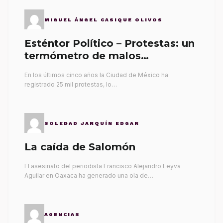
MIGUEL ÁNGEL CASIQUE OLIVOS
Esténtor Político – Protestas: un
termómetro de malos
gobernantes
En los últimos cinco años la Ciudad de México ha
registrado 25 mil protestas, lo…
SOLEDAD JARQUÍN EDGAR
La caída de Salomón
El asesinato del periodista Francisco Alejandro Leyva
Aguilar en Oaxaca ha generado una ola de…
AGENCIAS