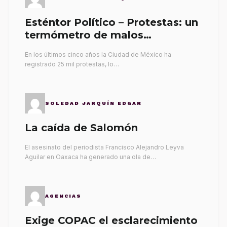
Esténtor Político – Protestas: un
termómetro de malos
gobernantes
En los últimos cinco años la Ciudad de México ha
registrado 25 mil protestas, lo…
SOLEDAD JARQUÍN EDGAR
La caída de Salomón
El asesinato del periodista Francisco Alejandro Leyva
Aguilar en Oaxaca ha generado una ola de…
AGENCIAS
Exige COPAC el esclarecimiento