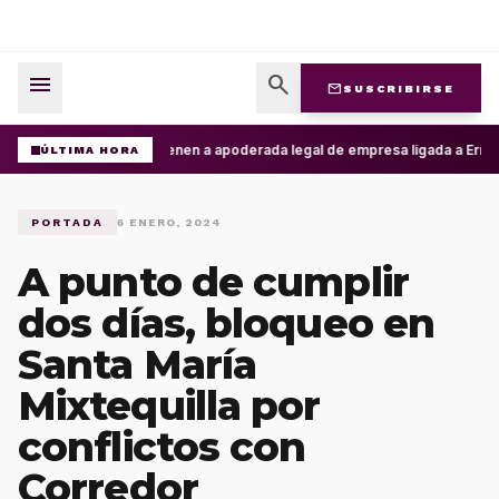
menu
search
mail
SUSCRIBIRSE
Detienen a apoderada legal de empresa ligada a Ernesto
ÚLTIMA HORA
PORTADA
6 ENERO, 2024
A punto de cumplir
dos días, bloqueo en
Santa María
Mixtequilla por
conflictos con
Corredor