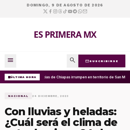
DOMINGO, 9 DE AGOSTO DE 2026
ES PRIMERA MX
menu
search
mail
SUSCRIBIRSE
Policías de Chiapas irrumpen en territorio de San Migu
ÚLTIMA HORA
NACIONAL
24 DICIEMBRE, 2023
Con lluvias y heladas:
¿Cuál será el clima de