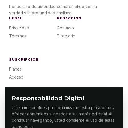
Periodismo de autoridad comprometido con la
verdad y la profundidad analítica.
LEGAL
REDACCIÓN
Privacidad
Contacto
Términos
Directorio
SUSCRIPCIÓN
Planes
Acceso
Responsabilidad Digital
Utilizamos cookies para optimizar nuestra plataforma y
ofrecer contenidos alineados a su interés editorial. Al
© 2026 ES PRIMERA MX. ALGUNOS DERECHOS
RESERVADOS / DESIGN
MAKING.MX
continuar navegando, usted consiente el uso de estas
tecnologías.