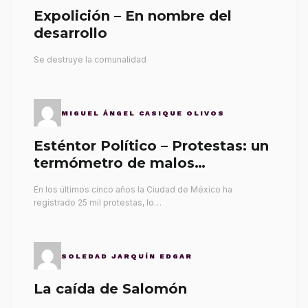
Expolición – En nombre del
desarrollo
Se destruye la comunalidad
MIGUEL ÁNGEL CASIQUE OLIVOS
Esténtor Político – Protestas: un
termómetro de malos
gobernantes
En los últimos cinco años la Ciudad de México ha
registrado 25 mil protestas, lo…
SOLEDAD JARQUÍN EDGAR
La caída de Salomón