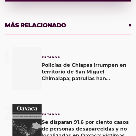
MÁS RELACIONADO
1
ESTADOS
Policías de Chiapas irrumpen en
territorio de San Miguel
Chimalapa; patrullas han
ingresado desde ayer, sostienen
habitantes y piden a autoridades
estatales defender “soberanía”
2
de la entidad
ESTADOS
Se disparan 91.6 por ciento casos
de personas desaparecidas y no
localizadas en Oaxaca; víctimas