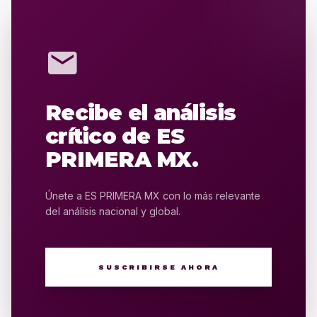
mail
Recibe el análisis
crítico de ES
PRIMERA MX.
Únete a ES PRIMERA MX con lo más relevante
del análisis nacional y global.
SUSCRIBIRSE AHORA