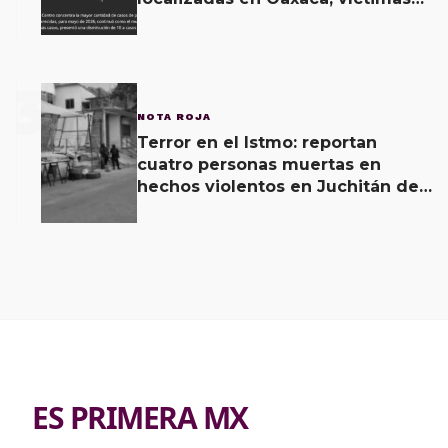
pasaron de 418 a 801 entre 2022 y
mayo de 2026: Red Lupa
3
NOTA ROJA
Terror en el Istmo: reportan
cuatro personas muertas en
hechos violentos en Juchitán de
Zaragoza y una agresión armada
esta mañana
ES PRIMERA MX