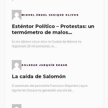
MIGUEL ÁNGEL CASIQUE OLIVOS
Esténtor Político – Protestas: un
termómetro de malos
gobernantes
En los últimos cinco años la Ciudad de México ha
registrado 25 mil protestas, lo…
SOLEDAD JARQUÍN EDGAR
La caída de Salomón
El asesinato del periodista Francisco Alejandro Leyva
Aguilar en Oaxaca ha generado una ola de…