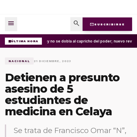
menu
search
mail
SUSCRIBIRSE
La ley no se dobla al capricho del poder; nuevo revés
ÚLTIMA HORA
NACIONAL
21 DICIEMBRE, 2023
Detienen a presunto
asesino de 5
estudiantes de
medicina en Celaya
Se trata de Francisco Omar “N”,