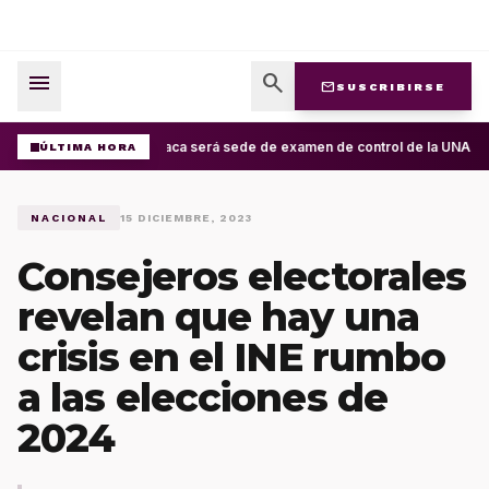
menu
search
mail
SUSCRIBIRSE
Oaxaca será sede de examen de control de la UNAM; ap
ÚLTIMA HORA
NACIONAL
15 DICIEMBRE, 2023
Consejeros electorales
revelan que hay una
crisis en el INE rumbo
a las elecciones de
2024