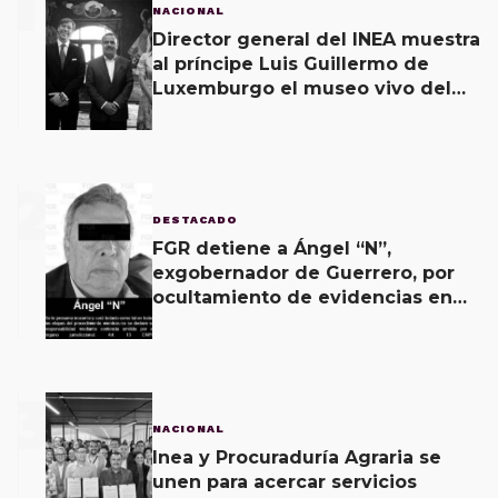
1
NACIONAL
Director general del INEA muestra
al príncipe Luis Guillermo de
Luxemburgo el museo vivo del
muralismo.
2
DESTACADO
FGR detiene a Ángel “N”,
exgobernador de Guerrero, por
ocultamiento de evidencias en
caso Ayotzinapa
3
NACIONAL
Inea y Procuraduría Agraria se
unen para acercar servicios