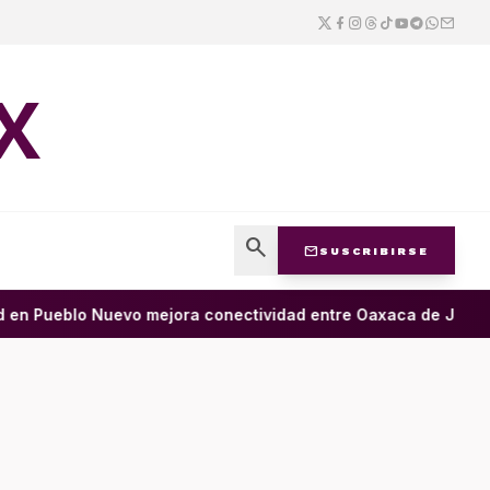
X
search
mail
SUSCRIBIRSE
n Pueblo Nuevo mejora conectividad entre Oaxaca de Juárez y 