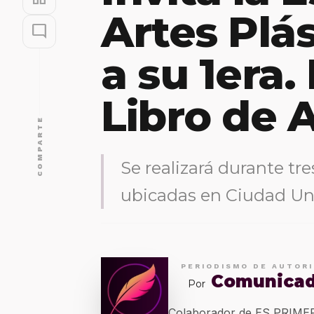
Artes Plá
mode_comment
a su 1era.
Libro de 
COMPARTE
Se realizará durante tre
ubicadas en Ciudad Uni
PERIODISMO DE AUTOR
Comunica
Por
Colaborador de ES PRIM