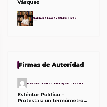
Vásquez
MARÍA DE LOS ÁNGELES NIVÓN
Firmas de Autoridad
MIGUEL ÁNGEL CASIQUE OLIVOS
Esténtor Político –
Protestas: un termómetro
de malos gobernantes