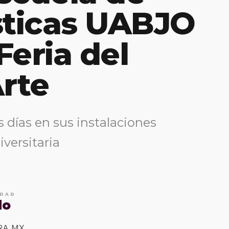
sticas UABJO
 Feria del
Arte
s días en sus instalaciones
versitaria
IDAD
do
ERA MX