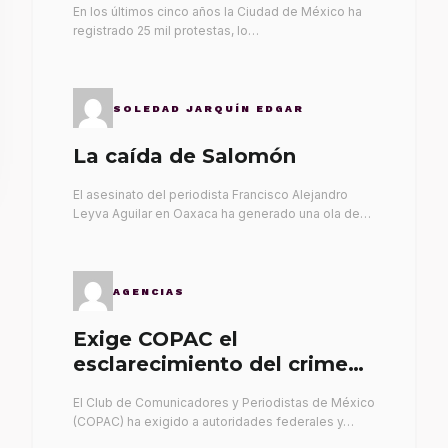
En los últimos cinco años la Ciudad de México ha
registrado 25 mil protestas, lo…
SOLEDAD JARQUÍN EDGAR
La caída de Salomón
El asesinato del periodista Francisco Alejandro
Leyva Aguilar en Oaxaca ha generado una ola de…
AGENCIAS
Exige COPAC el
esclarecimiento del crimen
de Alex Leyva
El Club de Comunicadores y Periodistas de México
(COPAC) ha exigido a autoridades federales y…