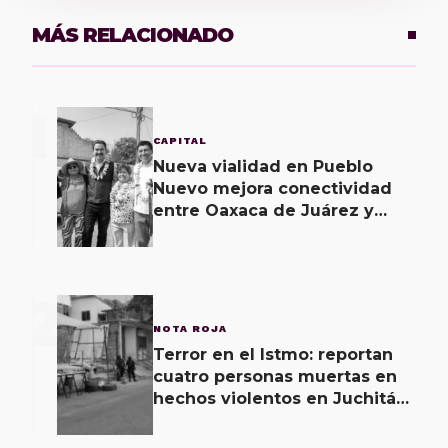
MÁS RELACIONADO
1
CAPITAL
Nueva vialidad en Pueblo
Nuevo mejora conectividad
entre Oaxaca de Juárez y
municipios vecinos
2
NOTA ROJA
Terror en el Istmo: reportan
cuatro personas muertas en
hechos violentos en Juchitán
de Zaragoza y una agresión
armada esta mañana