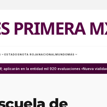
ES PRIMERA M
expand_more
expand_more
S
ESTADOS
NOTA ROJA
NACIONAL
MUNDO
MÁS
licarán en la entidad mil 920 evaluaciones •
Nueva vialidad e
Escuela de