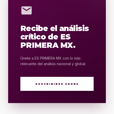
mail
Recibe el análisis
crítico de ES
PRIMERA MX.
Únete a ES PRIMERA MX con lo más
relevante del análisis nacional y global.
SUSCRIBIRSE AHORA