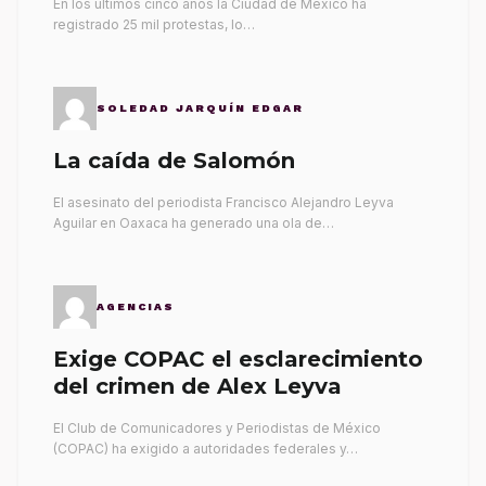
En los últimos cinco años la Ciudad de México ha
registrado 25 mil protestas, lo…
SOLEDAD JARQUÍN EDGAR
La caída de Salomón
El asesinato del periodista Francisco Alejandro Leyva
Aguilar en Oaxaca ha generado una ola de…
AGENCIAS
Exige COPAC el esclarecimiento
del crimen de Alex Leyva
El Club de Comunicadores y Periodistas de México
(COPAC) ha exigido a autoridades federales y…