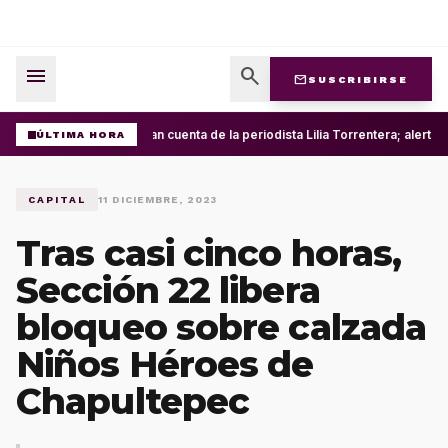
menu
search
mail
SUSCRIBIRSE
Roban cuenta de la periodista Lilia Torrentera; alerta
ÚLTIMA HORA
CAPITAL
11 DICIEMBRE, 2023
Tras casi cinco horas,
Sección 22 libera
bloqueo sobre calzada
Niños Héroes de
Chapultepec