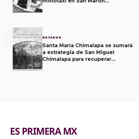
mototaxi en San Martín
Mexicápam y reclasificación de
delito a homicidio intencional
3
ESTADOS
Santa María Chimalapa se sumará
a estrategia de San Miguel
Chimalapa para recuperar
territorio invadido por
ciudadanos chiapanecos
ES PRIMERA MX