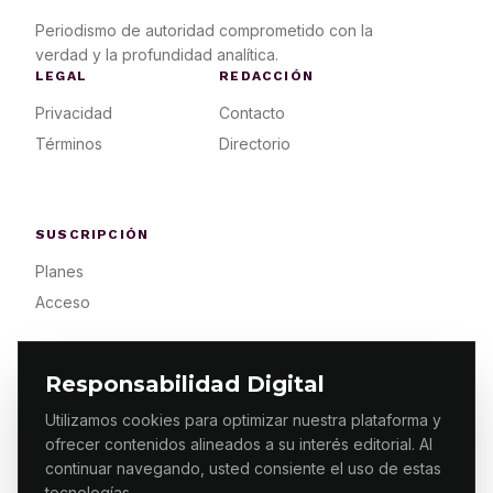
Periodismo de autoridad comprometido con la
verdad y la profundidad analítica.
LEGAL
REDACCIÓN
Privacidad
Contacto
Términos
Directorio
SUSCRIPCIÓN
Planes
Acceso
Responsabilidad Digital
Utilizamos cookies para optimizar nuestra plataforma y
ofrecer contenidos alineados a su interés editorial. Al
© 2026 ES PRIMERA MX. ALGUNOS DERECHOS
RESERVADOS / DESIGN
MAKING.MX
continuar navegando, usted consiente el uso de estas
tecnologías.