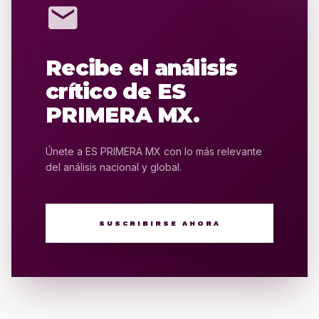
mail
Recibe el análisis
crítico de ES
PRIMERA MX.
Únete a ES PRIMERA MX con lo más relevante
del análisis nacional y global.
SUSCRIBIRSE AHORA