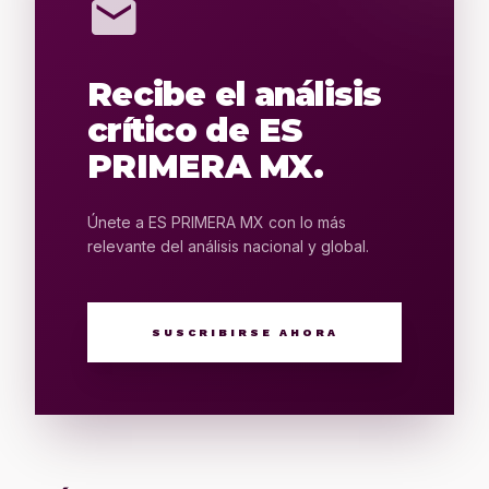
mail
Recibe el análisis
crítico de ES
PRIMERA MX.
Únete a ES PRIMERA MX con lo más
relevante del análisis nacional y global.
SUSCRIBIRSE AHORA