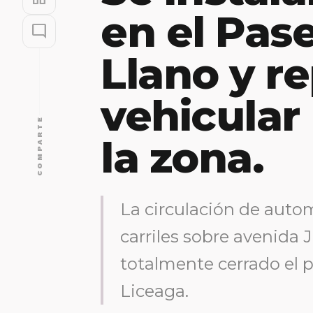
en el Pas
mode_comment
Llano y re
vehicular
COMPARTE
la zona.
La circulación de autom
carriles sobre avenida 
totalmente cerrado el p
Liceaga.