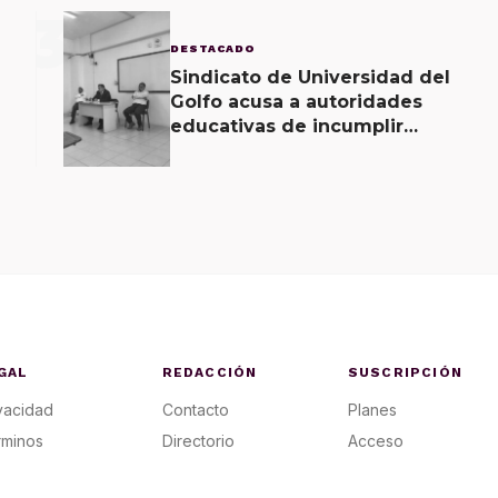
3
DESTACADO
Sindicato de Universidad del
Golfo acusa a autoridades
educativas de incumplir
acuerdos signados desde
hace 2 meses
GAL
REDACCIÓN
SUSCRIPCIÓN
vacidad
Contacto
Planes
rminos
Directorio
Acceso