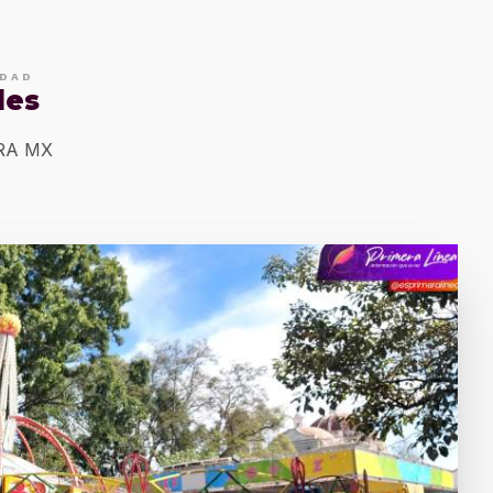
IDAD
les
ERA MX