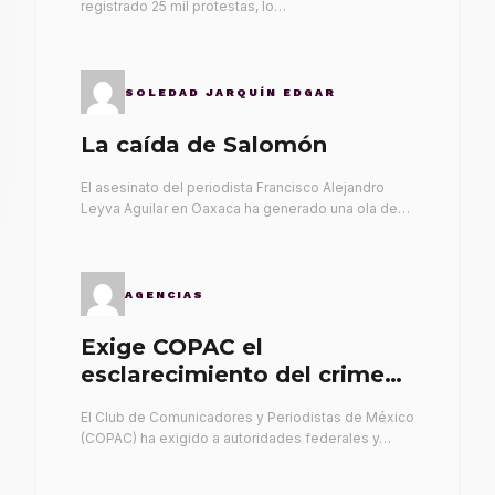
registrado 25 mil protestas, lo…
SOLEDAD JARQUÍN EDGAR
La caída de Salomón
El asesinato del periodista Francisco Alejandro
Leyva Aguilar en Oaxaca ha generado una ola de…
AGENCIAS
Exige COPAC el
esclarecimiento del crimen
de Alex Leyva
El Club de Comunicadores y Periodistas de México
(COPAC) ha exigido a autoridades federales y…