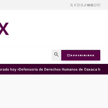
X
search
mail
SUSCRIBIRSE
do hoy •
Defensoría de Derechos Humanos de Oaxaca ha filtrado