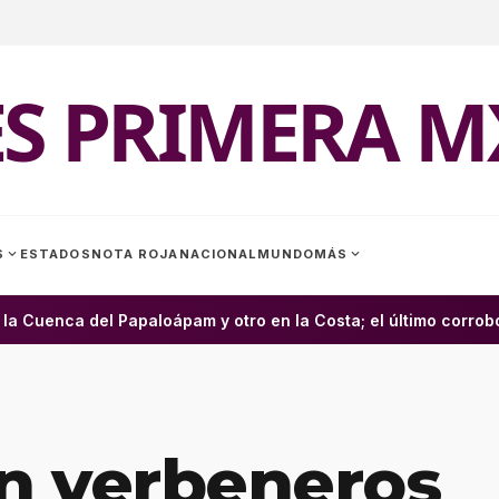
ES PRIMERA M
expand_more
expand_more
S
ESTADOS
NOTA ROJA
NACIONAL
MUNDO
MÁS
Cuenca del Papaloápam y otro en la Costa; el último corrobora
an verbeneros