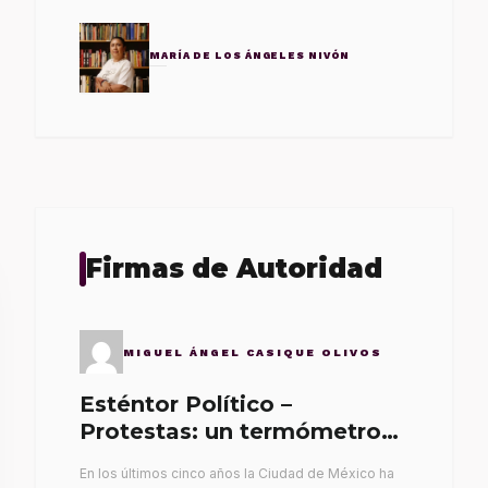
MARÍA DE LOS ÁNGELES NIVÓN
Firmas de Autoridad
MIGUEL ÁNGEL CASIQUE OLIVOS
Esténtor Político –
Protestas: un termómetro
de malos gobernantes
En los últimos cinco años la Ciudad de México ha