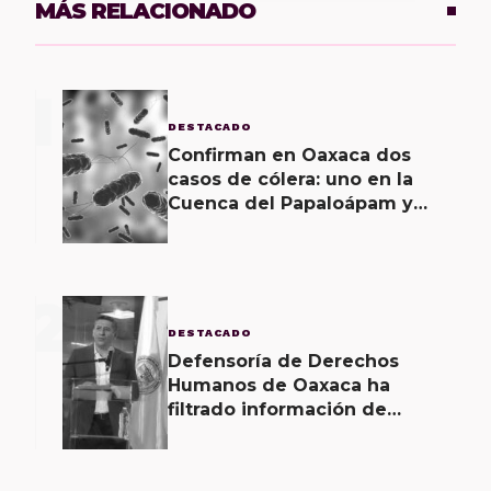
MÁS RELACIONADO
1
DESTACADO
Confirman en Oaxaca dos
casos de cólera: uno en la
Cuenca del Papaloápam y
otro en la Costa; el último
corroborado hoy
2
DESTACADO
Defensoría de Derechos
Humanos de Oaxaca ha
filtrado información de
investigaciones, revela Fiscal
de Oaxaca