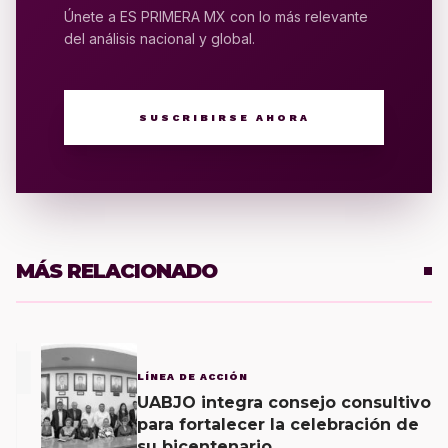
Únete a ES PRIMERA MX con lo más relevante
del análisis nacional y global.
SUSCRIBIRSE AHORA
MÁS RELACIONADO
1
LÍNEA DE ACCIÓN
UABJO integra consejo consultivo
para fortalecer la celebración de
su bicentenario