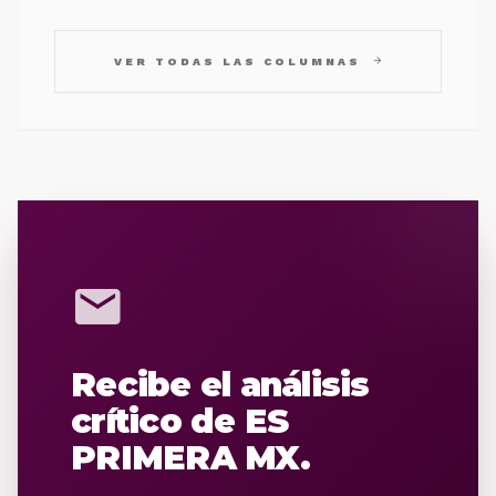
arrow_forward
VER TODAS LAS COLUMNAS
mail
Recibe el análisis
crítico de ES
PRIMERA MX.