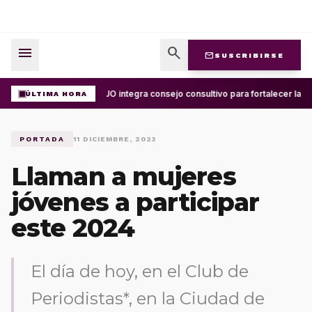
menu
search
mail
SUSCRIBIRSE
UABJO integra consejo consultivo para fortalecer la ce
ÚLTIMA HORA
PORTADA
11 DICIEMBRE, 2023
Llaman a mujeres
jóvenes a participar
este 2024
El día de hoy, en el Club de
Periodistas*, en la Ciudad de