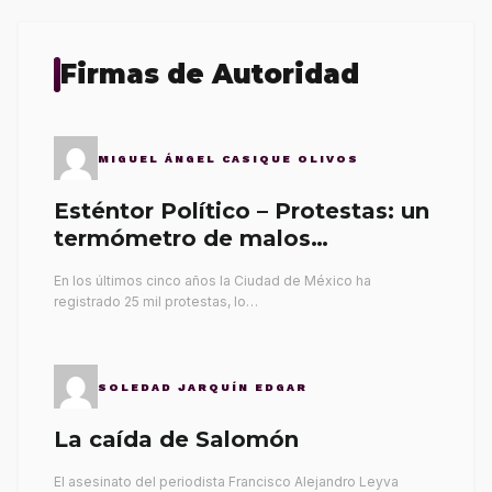
Firmas de Autoridad
MIGUEL ÁNGEL CASIQUE OLIVOS
Esténtor Político – Protestas: un
termómetro de malos
gobernantes
En los últimos cinco años la Ciudad de México ha
registrado 25 mil protestas, lo…
SOLEDAD JARQUÍN EDGAR
La caída de Salomón
El asesinato del periodista Francisco Alejandro Leyva