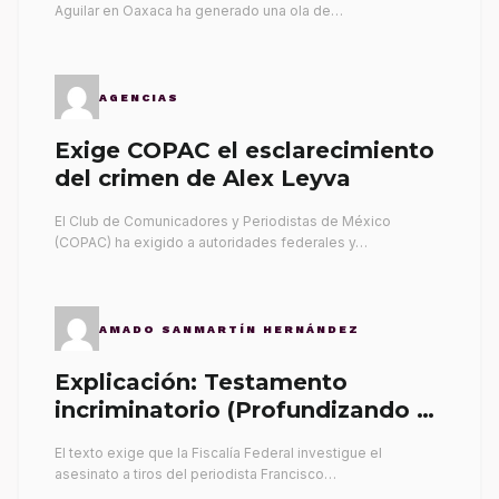
Aguilar en Oaxaca ha generado una ola de…
AGENCIAS
Exige COPAC el esclarecimiento
del crimen de Alex Leyva
El Club de Comunicadores y Periodistas de México
(COPAC) ha exigido a autoridades federales y…
AMADO SANMARTÍN HERNÁNDEZ
Explicación: Testamento
incriminatorio (Profundizando su
propia tumba)
El texto exige que la Fiscalía Federal investigue el
asesinato a tiros del periodista Francisco…