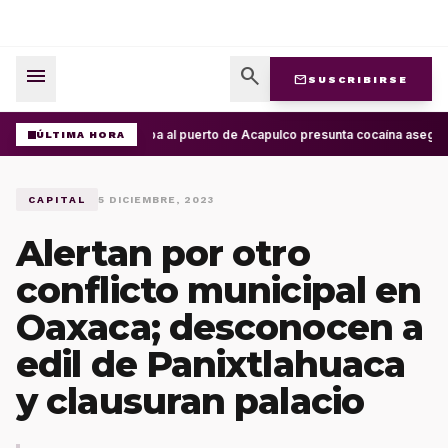
menu
search
mail
SUSCRIBIRSE
Arriba al puerto de Acapulco presunta cocaína asegur
ÚLTIMA HORA
CAPITAL
5 DICIEMBRE, 2023
Alertan por otro
conflicto municipal en
Oaxaca; desconocen a
edil de Panixtlahuaca
y clausuran palacio