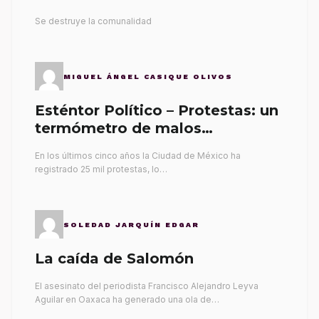
Se destruye la comunalidad
MIGUEL ÁNGEL CASIQUE OLIVOS
Esténtor Político – Protestas: un
termómetro de malos
gobernantes
En los últimos cinco años la Ciudad de México ha
registrado 25 mil protestas, lo…
SOLEDAD JARQUÍN EDGAR
La caída de Salomón
El asesinato del periodista Francisco Alejandro Leyva
Aguilar en Oaxaca ha generado una ola de…