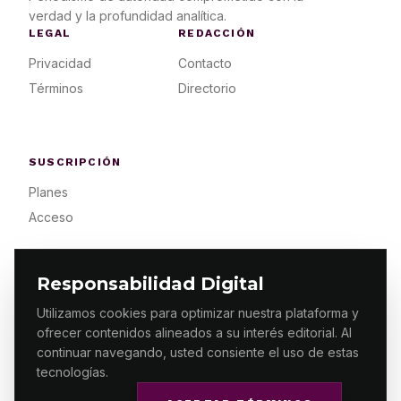
verdad y la profundidad analítica.
LEGAL
REDACCIÓN
Privacidad
Contacto
Términos
Directorio
SUSCRIPCIÓN
Planes
Acceso
Responsabilidad Digital
Utilizamos cookies para optimizar nuestra plataforma y
ofrecer contenidos alineados a su interés editorial. Al
© 2026 ES PRIMERA MX. ALGUNOS DERECHOS
RESERVADOS / DESIGN
MAKING.MX
continuar navegando, usted consiente el uso de estas
tecnologías.