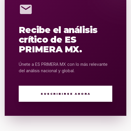
mail
Recibe el análisis
crítico de ES
PRIMERA MX.
Únete a ES PRIMERA MX con lo más relevante
del análisis nacional y global.
SUSCRIBIRSE AHORA