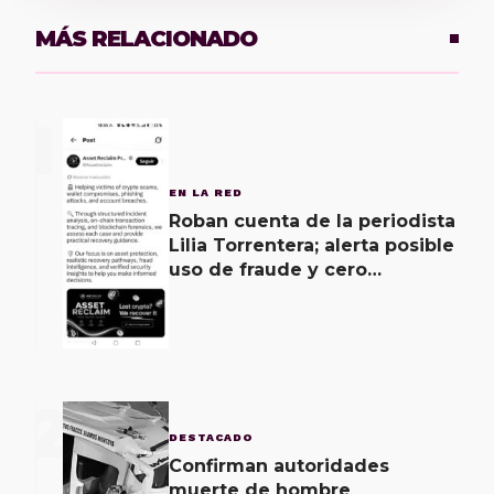
MÁS RELACIONADO
1
EN LA RED
Roban cuenta de la periodista
Lilia Torrentera; alerta posible
uso de fraude y cero
seguridad de la empresa de
Elon Musk
2
DESTACADO
Confirman autoridades
muerte de hombre