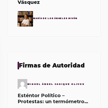
Vásquez
MARÍA DE LOS ÁNGELES NIVÓN
Firmas de Autoridad
MIGUEL ÁNGEL CASIQUE OLIVOS
Esténtor Político –
Protestas: un termómetro
de malos gobernantes