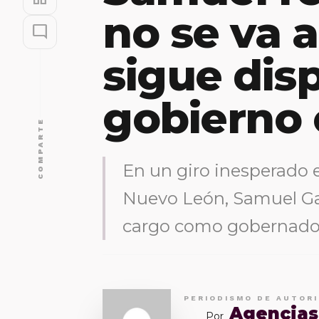
no se va 
mode_comment
sigue dis
gobierno 
COMPARTE
En un giro inesperado en
Nuevo León, Samuel Ga
cargo como gobernado
PERIODISMO DE AUTOR
Agencias
Por