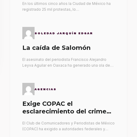
En los últimos cinco años la Ciudad de México ha
registrado 25 mil protestas, lo…
SOLEDAD JARQUÍN EDGAR
La caída de Salomón
El asesinato del periodista Francisco Alejandro
Leyva Aguilar en Oaxaca ha generado una ola de…
AGENCIAS
Exige COPAC el
esclarecimiento del crimen
de Alex Leyva
El Club de Comunicadores y Periodistas de México
(COPAC) ha exigido a autoridades federales y…