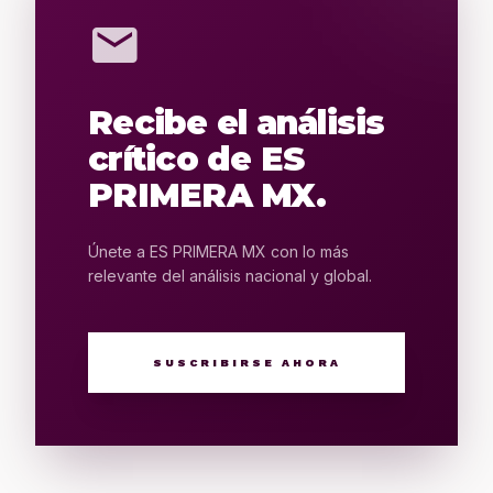
mail
Recibe el análisis
crítico de ES
PRIMERA MX.
Únete a ES PRIMERA MX con lo más
relevante del análisis nacional y global.
SUSCRIBIRSE AHORA