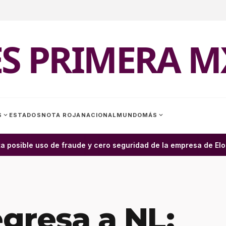
ES PRIMERA M
expand_more
expand_more
S
ESTADOS
NOTA ROJA
NACIONAL
MUNDO
MÁS
 posible uso de fraude y cero seguridad de la empresa de Elon M
gresa a NL;