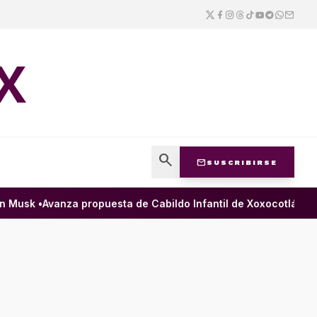
X
search
mail
SUSCRIBIRSE
usk •
Avanza propuesta de Cabildo Infantil de Xoxocotlán para g