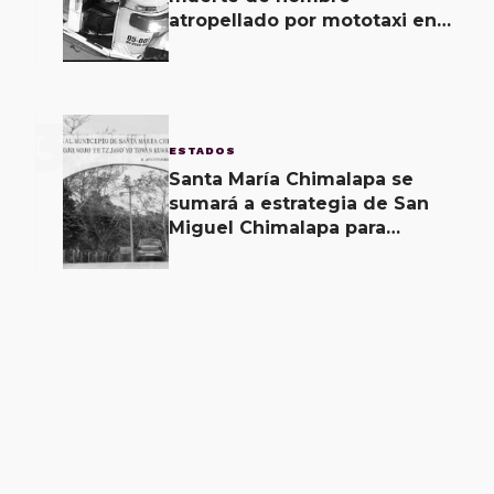
atropellado por mototaxi en
San Martín Mexicápam y
reclasificación de delito a
homicidio intencional
3
ESTADOS
Santa María Chimalapa se
sumará a estrategia de San
Miguel Chimalapa para
recuperar territorio invadido
por ciudadanos chiapanecos