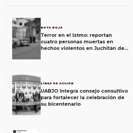
1
NOTA ROJA
Terror en el Istmo: reportan
cuatro personas muertas en
hechos violentos en Juchitán de
Zaragoza y una agresión armada
esta mañana
2
LÍNEA DE ACCIÓN
UABJO integra consejo consultivo
para fortalecer la celebración de
su bicentenario