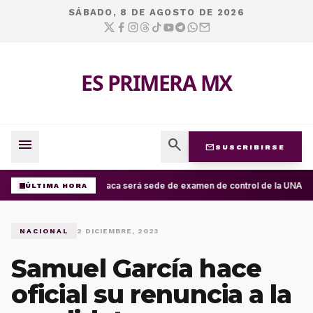
SÁBADO, 8 DE AGOSTO DE 2026
ES PRIMERA MX
menu
search
mail
SUSCRIBIRSE
Oaxaca será sede de examen de control de la UNAM; ap
ÚLTIMA HORA
NACIONAL
2 DICIEMBRE, 2023
Samuel García hace
oficial su renuncia a la