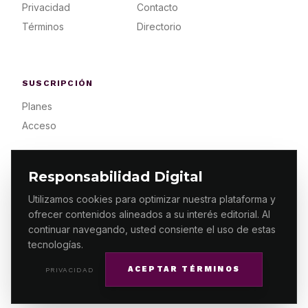
Privacidad
Contacto
Términos
Directorio
SUSCRIPCIÓN
Planes
Acceso
Responsabilidad Digital
Utilizamos cookies para optimizar nuestra plataforma y
ofrecer contenidos alineados a su interés editorial. Al
© 2026 ES PRIMERA MX. ALGUNOS DERECHOS
RESERVADOS / DESIGN
MAKING.MX
continuar navegando, usted consiente el uso de estas
tecnologías.
ACEPTAR TÉRMINOS
PRIVACIDAD