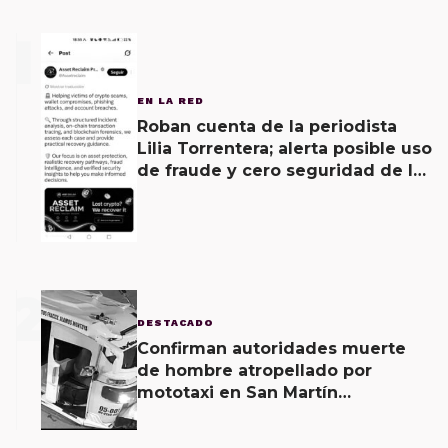
1
EN LA RED
Roban cuenta de la periodista
Lilia Torrentera; alerta posible uso
de fraude y cero seguridad de la
empresa de Elon Musk
2
DESTACADO
Confirman autoridades muerte
de hombre atropellado por
mototaxi en San Martín
Mexicápam y reclasificación de
delito a homicidio intencional