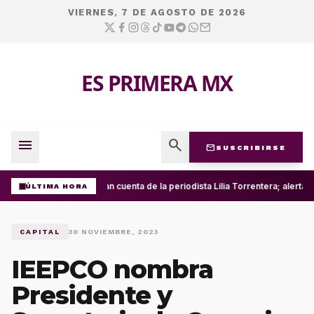
VIERNES, 7 DE AGOSTO DE 2026
ES PRIMERA MX
menu
search
mail
SUSCRIBIRSE
Roban cuenta de la periodista Lilia Torrentera; alerta
ÚLTIMA HORA
CAPITAL
30 NOVIEMBRE, 2023
IEEPCO nombra
Presidente y