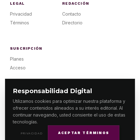
LEGAL
REDACCIÓN
Privacidad
Contacto
Términos
Directorio
SUSCRIPCIÓN
Planes
Acceso
Responsabilidad Digital
Utilizamos cookies para optimizar nuestra plataforma y
ofrecer contenidos alineados a su interés editorial. Al
© 2026 ES PRIMERA MX. ALGUNOS DERECHOS
RESERVADOS / DESIGN
MAKING.MX
continuar navegando, usted consiente el uso de estas
tecnologías.
ACEPTAR TÉRMINOS
PRIVACIDAD