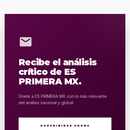
mail
Recibe el análisis
crítico de ES
PRIMERA MX.
Únete a ES PRIMERA MX con lo más relevante
del análisis nacional y global.
SUSCRIBIRSE AHORA