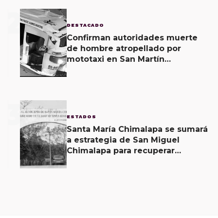
2
DESTACADO
Confirman autoridades muerte
de hombre atropellado por
mototaxi en San Martín
Mexicápam y reclasificación de
delito a homicidio intencional
3
ESTADOS
Santa María Chimalapa se sumará
a estrategia de San Miguel
Chimalapa para recuperar
territorio invadido por
ciudadanos chiapanecos