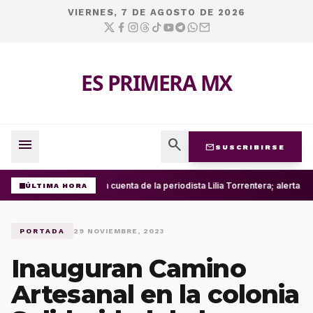
VIERNES, 7 DE AGOSTO DE 2026
ES PRIMERA MX
menu
search
mail
SUSCRIBIRSE
Roban cuenta de la periodista Lilia Torrentera; alerta 
ÚLTIMA HORA
PORTADA
29 NOVIEMBRE, 2023
Inauguran Camino
Artesanal en la colonia