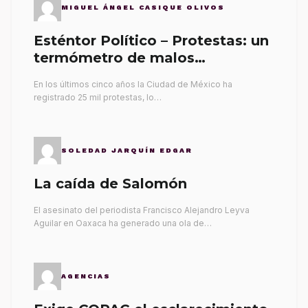
MIGUEL ÁNGEL CASIQUE OLIVOS
Esténtor Político – Protestas: un
termómetro de malos
gobernantes
En los últimos cinco años la Ciudad de México ha
registrado 25 mil protestas, lo…
SOLEDAD JARQUÍN EDGAR
La caída de Salomón
El asesinato del periodista Francisco Alejandro Leyva
Aguilar en Oaxaca ha generado una ola de…
AGENCIAS