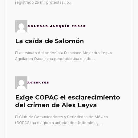
registrado 25 mil protestas, lo…
SOLEDAD JARQUÍN EDGAR
La caída de Salomón
El asesinato del periodista Francisco Alejandro Leyva
Aguilar en Oaxaca ha generado una ola de…
AGENCIAS
Exige COPAC el esclarecimiento
del crimen de Alex Leyva
El Club de Comunicadores y Periodistas de México
(COPAC) ha exigido a autoridades federales y…