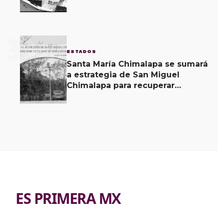
Mexicápam y reclasificación de
delito a homicidio intencional
3
ESTADOS
Santa María Chimalapa se sumará
a estrategia de San Miguel
Chimalapa para recuperar
territorio invadido por
ciudadanos chiapanecos
ES PRIMERA MX