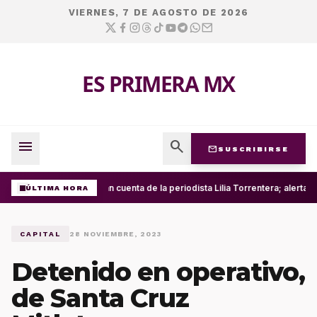
VIERNES, 7 DE AGOSTO DE 2026
ES PRIMERA MX
menu
search
mail
SUSCRIBIRSE
Roban cuenta de la periodista Lilia Torrentera; alerta
ÚLTIMA HORA
CAPITAL
28 NOVIEMBRE, 2023
Detenido en operativo,
de Santa Cruz