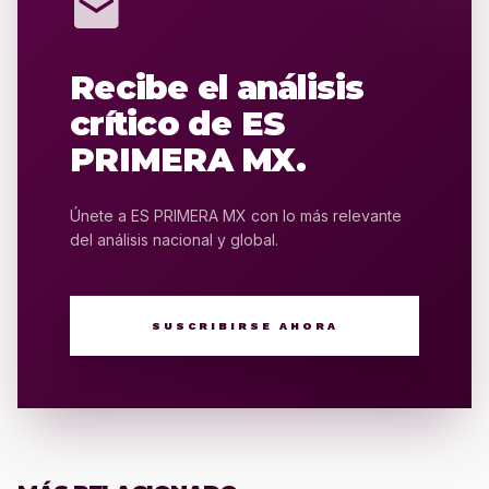
mail
Recibe el análisis
crítico de ES
PRIMERA MX.
Únete a ES PRIMERA MX con lo más relevante
del análisis nacional y global.
SUSCRIBIRSE AHORA