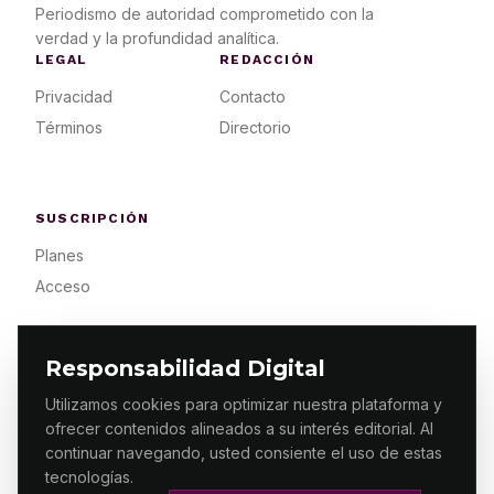
Periodismo de autoridad comprometido con la
verdad y la profundidad analítica.
LEGAL
REDACCIÓN
Privacidad
Contacto
Términos
Directorio
SUSCRIPCIÓN
Planes
Acceso
Responsabilidad Digital
Utilizamos cookies para optimizar nuestra plataforma y
ofrecer contenidos alineados a su interés editorial. Al
© 2026 ES PRIMERA MX. ALGUNOS DERECHOS
RESERVADOS / DESIGN
MAKING.MX
continuar navegando, usted consiente el uso de estas
tecnologías.