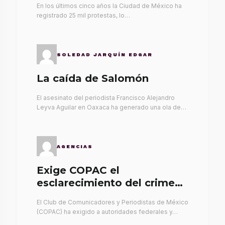
En los últimos cinco años la Ciudad de México ha
registrado 25 mil protestas, lo…
SOLEDAD JARQUÍN EDGAR
La caída de Salomón
El asesinato del periodista Francisco Alejandro
Leyva Aguilar en Oaxaca ha generado una ola de…
AGENCIAS
Exige COPAC el
esclarecimiento del crimen
de Alex Leyva
El Club de Comunicadores y Periodistas de México
(COPAC) ha exigido a autoridades federales y…