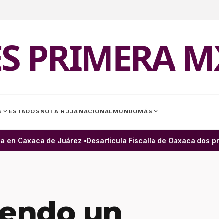
ES PRIMERA M
expand_more
expand_more
S
ESTADOS
NOTA ROJA
NACIONAL
MUNDO
MÁS
en Oaxaca de Juárez •
Desarticula Fiscalía de Oaxaca dos presu
iendo un