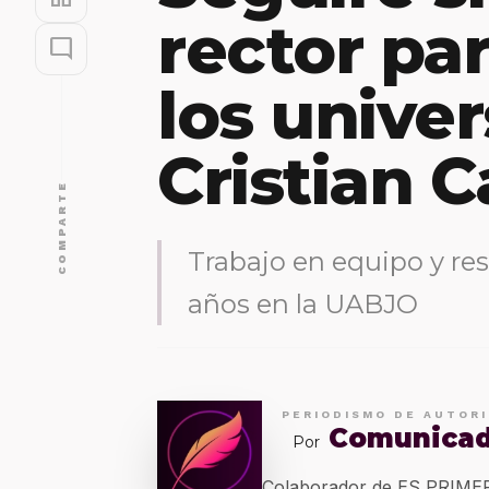
rector par
mode_comment
los univer
Cristian 
COMPARTE
Trabajo en equipo y res
años en la UABJO
PERIODISMO DE AUTOR
Comunica
Por
Colaborador de ES PRIM