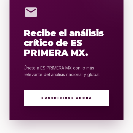
mail
Recibe el análisis
crítico de ES
PRIMERA MX.
Únete a ES PRIMERA MX con lo más
relevante del análisis nacional y global.
SUSCRIBIRSE AHORA