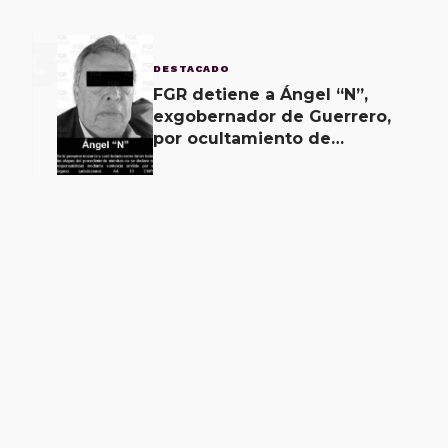
3
DESTACADO
FGR detiene a Ángel “N”,
exgobernador de Guerrero,
por ocultamiento de
evidencias en caso
Ayotzinapa