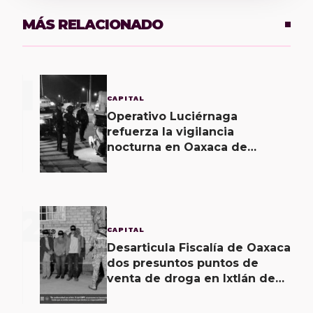
MÁS RELACIONADO
1
CAPITAL
Operativo Luciérnaga
refuerza la vigilancia
nocturna en Oaxaca de
Juárez
2
CAPITAL
Desarticula Fiscalía de Oaxaca
dos presuntos puntos de
venta de droga en Ixtlán de
Juárez; hay cuatro personas
detenidas