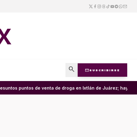
X
search
mail
SUSCRIBIRSE
ntos puntos de venta de droga en Ixtlán de Juárez; hay cuatro