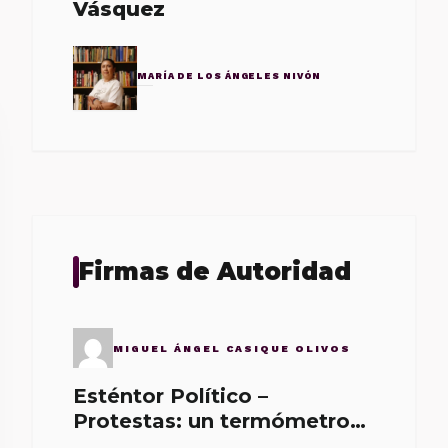
Vásquez
MARÍA DE LOS ÁNGELES NIVÓN
Firmas de Autoridad
MIGUEL ÁNGEL CASIQUE OLIVOS
Esténtor Político –
Protestas: un termómetro
de malos gobernantes