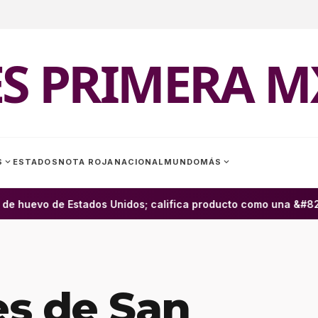
ES PRIMERA M
expand_more
expand_more
S
ESTADOS
NOTA ROJA
NACIONAL
MUNDO
MÁS
 huevo de Estados Unidos; califica producto como una &#8220;
s de San