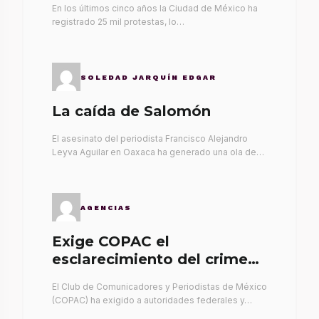
En los últimos cinco años la Ciudad de México ha
registrado 25 mil protestas, lo…
SOLEDAD JARQUÍN EDGAR
La caída de Salomón
El asesinato del periodista Francisco Alejandro
Leyva Aguilar en Oaxaca ha generado una ola de…
AGENCIAS
Exige COPAC el
esclarecimiento del crimen
de Alex Leyva
El Club de Comunicadores y Periodistas de México
(COPAC) ha exigido a autoridades federales y…