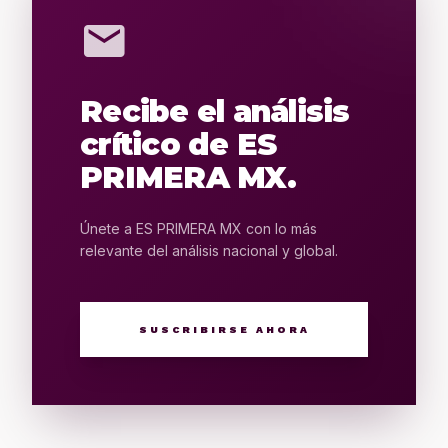
mail
Recibe el análisis
crítico de ES
PRIMERA MX.
Únete a ES PRIMERA MX con lo más
relevante del análisis nacional y global.
SUSCRIBIRSE AHORA