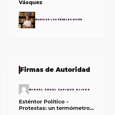
Vásquez
MARÍA DE LOS ÁNGELES NIVÓN
Firmas de Autoridad
MIGUEL ÁNGEL CASIQUE OLIVOS
Esténtor Político –
Protestas: un termómetro
de malos gobernantes