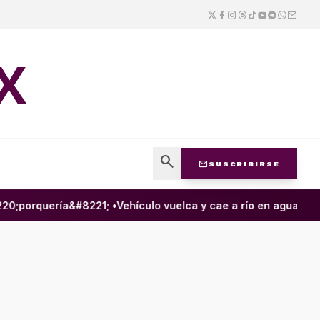
X
search
mail
SUSCRIBIRSE
porquería&#8221; •
Vehículo vuelca y cae a río en aguas negra