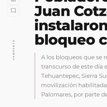
Juan Cot
mode_comment
instalaron
bloqueo c
COMPARTE
A los bloqueos que se re
transcurso de este día 
Tehuantepec, Sierra Sur
movilización habilitada
Palomares, por parte d