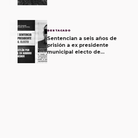
unidad como pérdida total,
saldo
3
DESTACADO
Sentencian a seis años de
prisión a ex presidente
municipal electo de
Coquimatlán por abuso sexual