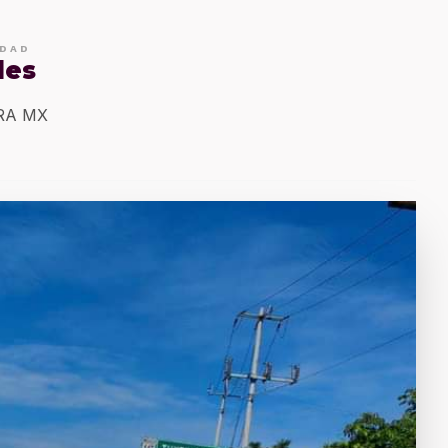
IDAD
les
ERA MX