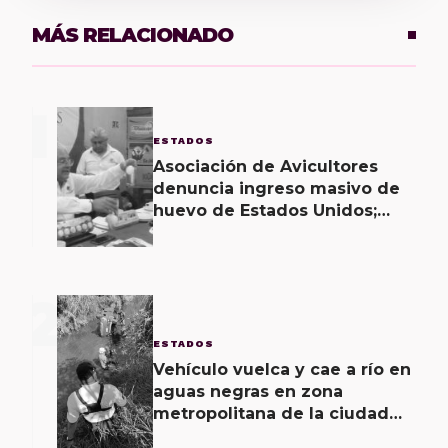
MÁS RELACIONADO
1
ESTADOS
Asociación de Avicultores
denuncia ingreso masivo de
huevo de Estados Unidos;
califica producto como una
“porquería”
2
ESTADOS
Vehículo vuelca y cae a río en
aguas negras en zona
metropolitana de la ciudad
de Oaxaca; un lesionado y