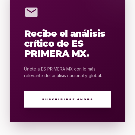
mail
Recibe el análisis
crítico de ES
PRIMERA MX.
Únete a ES PRIMERA MX con lo más
relevante del análisis nacional y global.
SUSCRIBIRSE AHORA