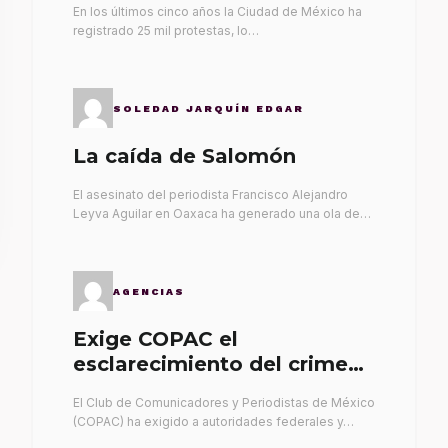
En los últimos cinco años la Ciudad de México ha
registrado 25 mil protestas, lo…
SOLEDAD JARQUÍN EDGAR
La caída de Salomón
El asesinato del periodista Francisco Alejandro
Leyva Aguilar en Oaxaca ha generado una ola de…
AGENCIAS
Exige COPAC el
esclarecimiento del crimen
de Alex Leyva
El Club de Comunicadores y Periodistas de México
(COPAC) ha exigido a autoridades federales y…