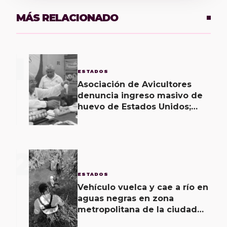
MÁS RELACIONADO
1
ESTADOS
Asociación de Avicultores
denuncia ingreso masivo de
huevo de Estados Unidos;
califica producto como una
“porquería”
2
ESTADOS
Vehículo vuelca y cae a río en
aguas negras en zona
metropolitana de la ciudad
de Oaxaca; un lesionado y