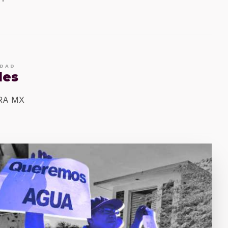
IDAD
les
ERA MX