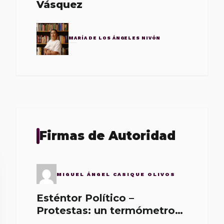
Vásquez
MARÍA DE LOS ÁNGELES NIVÓN
Firmas de Autoridad
MIGUEL ÁNGEL CASIQUE OLIVOS
Esténtor Político –
Protestas: un termómetro
de malos gobernantes