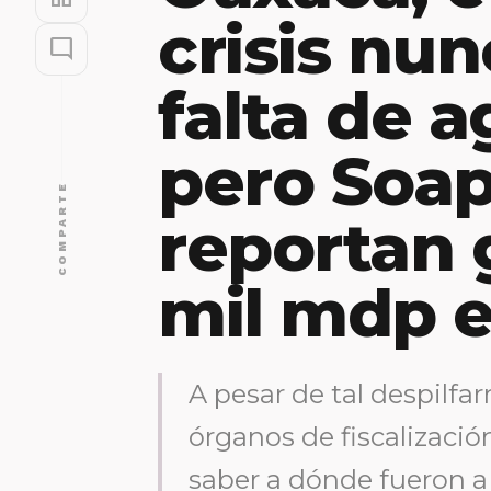
crisis nun
mode_comment
falta de 
pero Soap
COMPARTE
reportan 
mil mdp e
A pesar de tal despilfar
órganos de fiscalizaci
saber a dónde fueron a