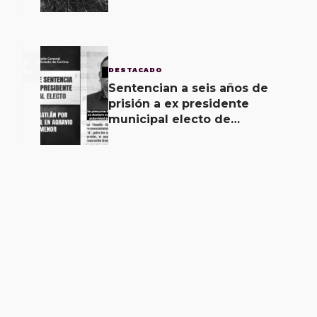
unidad como pérdida total,
saldo
3
DESTACADO
Sentencian a seis años de
prisión a ex presidente
municipal electo de
Coquimatlán por abuso sexual