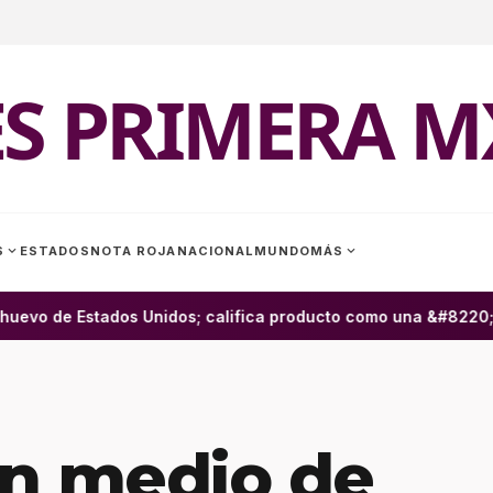
ES PRIMERA M
expand_more
expand_more
S
ESTADOS
NOTA ROJA
NACIONAL
MUNDO
MÁS
evo de Estados Unidos; califica producto como una &#8220;por
en medio de