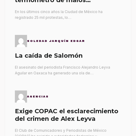
gobernantes
En los últimos cinco años la Ciudad de México ha
registrado 25 mil protestas, lo…
SOLEDAD JARQUÍN EDGAR
La caída de Salomón
El asesinato del periodista Francisco Alejandro Leyva
Aguilar en Oaxaca ha generado una ola de…
AGENCIAS
Exige COPAC el esclarecimiento
del crimen de Alex Leyva
El Club de Comunicadores y Periodistas de México