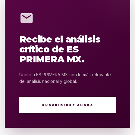
mail
Recibe el análisis
crítico de ES
PRIMERA MX.
Únete a ES PRIMERA MX con lo más relevante
del análisis nacional y global.
SUSCRIBIRSE AHORA