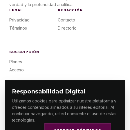
verdad y la profundidad analítica.
LEGAL
REDACCIÓN
Privacidad
Contacto
Términos
Directorio
SUSCRIPCIÓN
Planes
Acceso
Responsabilidad Digital
Utilizamos cookies para optimizar nuestra plataforma y
ofrecer contenidos alineados a su interés editorial. Al
© 2026 ES PRIMERA MX. ALGUNOS DERECHOS
RESERVADOS / DESIGN
MAKING.MX
continuar navegando, usted consiente el uso de estas
tecnologías.