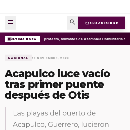
menu
search
mail
SUSCRIBIRSE
Con protesta, militantes de Asamblea Comunitaria de
ÚLTIMA HORA
NACIONAL
19 NOVIEMBRE, 2023
Acapulco luce vacío
tras primer puente
después de Otis
Las playas del puerto de
Acapulco, Guerrero, lucieron