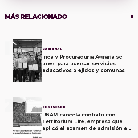
MÁS RELACIONADO
1
NACIONAL
Inea y Procuraduría Agraria se
unen para acercar servicios
educativos a ejidos y comunas
2
DESTACADO
UNAM cancela contrato con
Territorium Life, empresa que
aplicó el examen de admisión en
línea