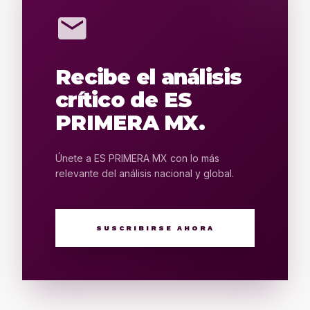
mail
Recibe el análisis
crítico de ES
PRIMERA MX.
Únete a ES PRIMERA MX con lo más
relevante del análisis nacional y global.
SUSCRIBIRSE AHORA