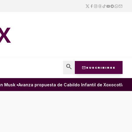
X
search
mail
SUSCRIBIRSE
Musk •
Avanza propuesta de Cabildo Infantil de Xoxocotlán para 