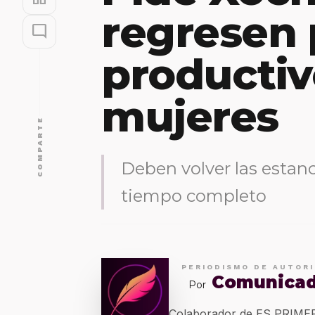
regresen 
mode_comment
productiv
mujeres
COMPARTE
Deben volver las estanci
tiempo completo
PERIODISMO DE AUTOR
Comunica
Por
Colaborador de ES PRIM