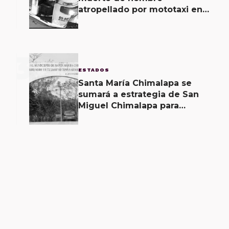
atropellado por mototaxi en
San Martín Mexicápam y
reclasificación de delito a
homicidio intencional
3
ESTADOS
Santa María Chimalapa se
sumará a estrategia de San
Miguel Chimalapa para
recuperar territorio invadido
por ciudadanos chiapanecos