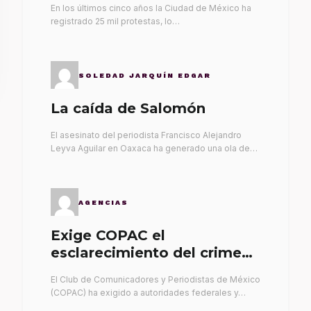
En los últimos cinco años la Ciudad de México ha
registrado 25 mil protestas, lo…
SOLEDAD JARQUÍN EDGAR
La caída de Salomón
El asesinato del periodista Francisco Alejandro
Leyva Aguilar en Oaxaca ha generado una ola de…
AGENCIAS
Exige COPAC el
esclarecimiento del crimen
de Alex Leyva
El Club de Comunicadores y Periodistas de México
(COPAC) ha exigido a autoridades federales y…