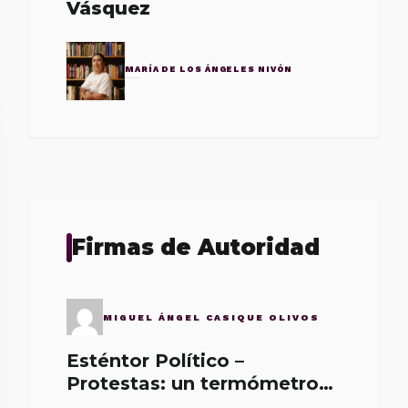
Vásquez
MARÍA DE LOS ÁNGELES NIVÓN
Firmas de Autoridad
MIGUEL ÁNGEL CASIQUE OLIVOS
Esténtor Político –
Protestas: un termómetro
de malos gobernantes