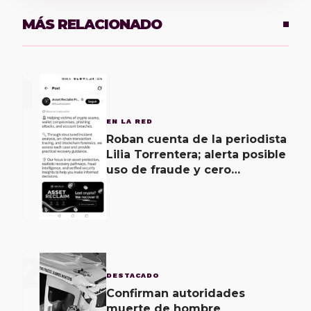
MÁS RELACIONADO
1
EN LA RED
Roban cuenta de la periodista
Lilia Torrentera; alerta posible
uso de fraude y cero
seguridad de la empresa de
Elon Musk
2
DESTACADO
Confirman autoridades
muerte de hombre