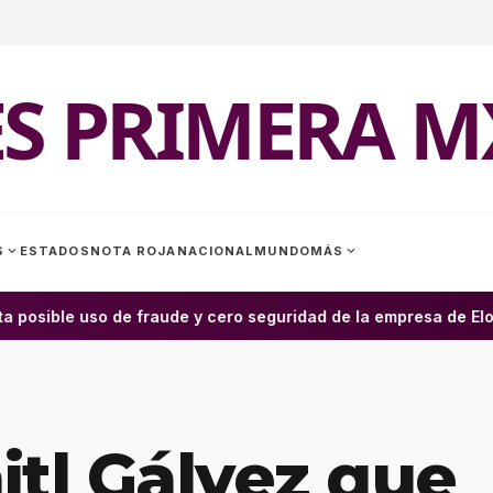
ES PRIMERA M
expand_more
expand_more
S
ESTADOS
NOTA ROJA
NACIONAL
MUNDO
MÁS
 posible uso de fraude y cero seguridad de la empresa de Elon 
itl Gálvez que