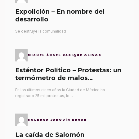
Expolición – En nombre del
desarrollo
Se destruye la comunalidad
MIGUEL ÁNGEL CASIQUE OLIVOS
Esténtor Político – Protestas: un
termómetro de malos
gobernantes
En los últimos cinco años la Ciudad de México ha
registrado 25 mil protestas, lo…
SOLEDAD JARQUÍN EDGAR
La caída de Salomón