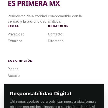
ES PRIMERA MX
Periodismo de autoridad comprometido con la
verdad y la profundidad analítica.
LEGAL
REDACCIÓN
Privacidad
Contacto
Términos
Directorio
SUSCRIPCIÓN
Planes
Acceso
Responsabilidad Digital
Utilizamos cookies para optimizar nuestra plataforma y
ofrecer contenidos alineados a su interés editorial. Al
© 2026 ES PRIMERA MX. ALGUNOS DERECHOS