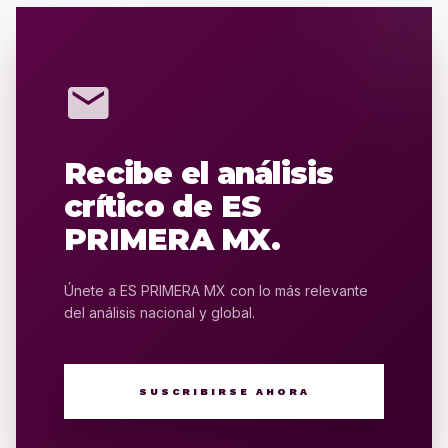
mail
Recibe el análisis
crítico de ES
PRIMERA MX.
Únete a ES PRIMERA MX con lo más relevante
del análisis nacional y global.
SUSCRIBIRSE AHORA