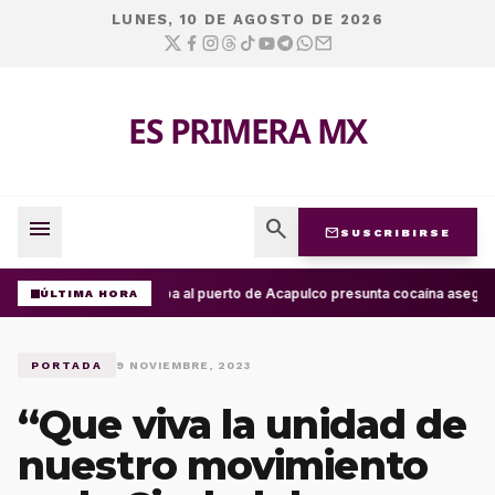
LUNES, 10 DE AGOSTO DE 2026
ES PRIMERA MX
menu
search
mail
SUSCRIBIRSE
Arriba al puerto de Acapulco presunta cocaína asegur
ÚLTIMA HORA
PORTADA
9 NOVIEMBRE, 2023
“Que viva la unidad de
nuestro movimiento