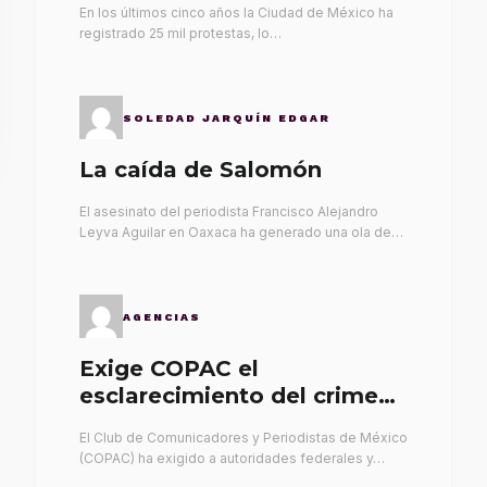
En los últimos cinco años la Ciudad de México ha
registrado 25 mil protestas, lo…
SOLEDAD JARQUÍN EDGAR
La caída de Salomón
El asesinato del periodista Francisco Alejandro
Leyva Aguilar en Oaxaca ha generado una ola de…
AGENCIAS
Exige COPAC el
esclarecimiento del crimen
de Alex Leyva
El Club de Comunicadores y Periodistas de México
(COPAC) ha exigido a autoridades federales y…