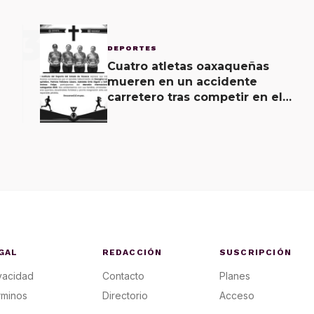
3
DEPORTES
Cuatro atletas oaxaqueñas
mueren en un accidente
carretero tras competir en el
Maratón Guelaguetza
GAL
REDACCIÓN
SUSCRIPCIÓN
vacidad
Contacto
Planes
rminos
Directorio
Acceso