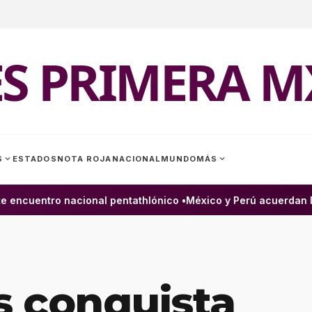
ES PRIMERA M
expand_more
expand_more
S
ESTADOS
NOTA ROJA
NACIONAL
MUNDO
MÁS
ncuentro nacional pentathlónico •
México y Perú acuerdan la 
és conquista