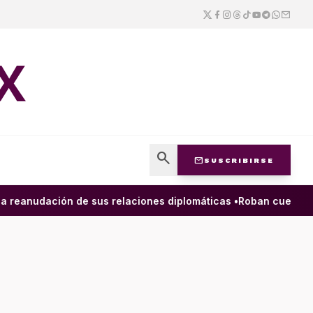
X
search
mail
SUSCRIBIRSE
reanudación de sus relaciones diplomáticas •
Roban cuenta de l