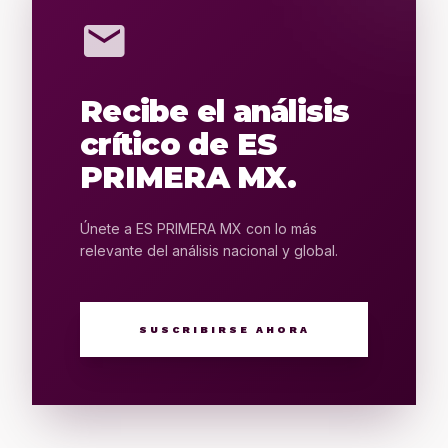
mail
Recibe el análisis
crítico de ES
PRIMERA MX.
Únete a ES PRIMERA MX con lo más
relevante del análisis nacional y global.
SUSCRIBIRSE AHORA