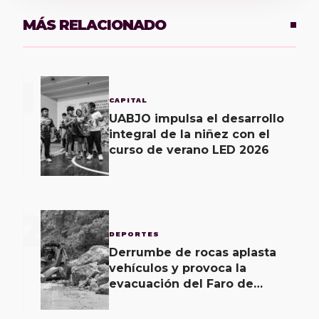
MÁS RELACIONADO
1
CAPITAL
UABJO impulsa el desarrollo
integral de la niñez con el
curso de verano LED 2026
2
DEPORTES
Derrumbe de rocas aplasta
vehículos y provoca la
evacuación del Faro de
Mazatlán; hay dos heridos