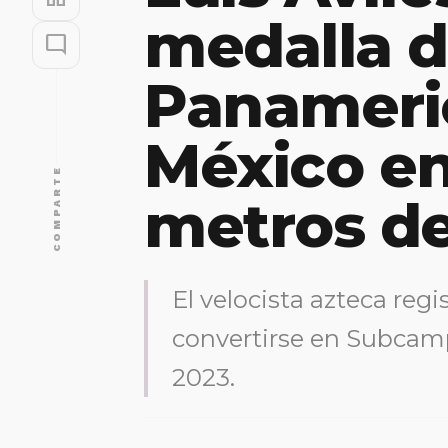
medalla d
mode_comment
Panameri
México en
COMPARTE
metros de
El velocista azteca reg
convertirse en Subca
2023.