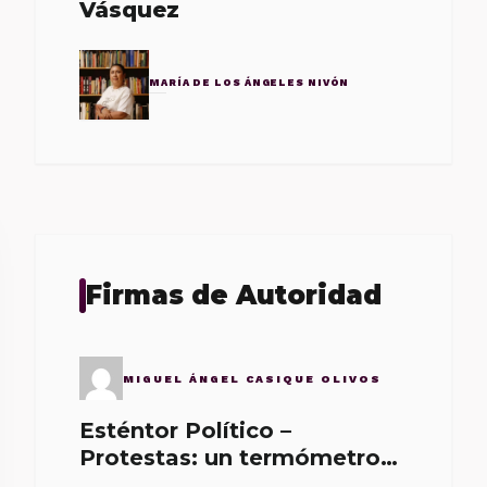
Vásquez
MARÍA DE LOS ÁNGELES NIVÓN
Firmas de Autoridad
MIGUEL ÁNGEL CASIQUE OLIVOS
Esténtor Político –
Protestas: un termómetro
de malos gobernantes