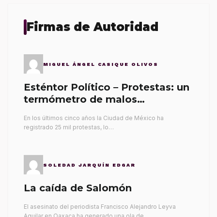
Firmas de Autoridad
MIGUEL ÁNGEL CASIQUE OLIVOS
Esténtor Político – Protestas: un
termómetro de malos
gobernantes
En los últimos cinco años la Ciudad de México ha
registrado 25 mil protestas, lo…
SOLEDAD JARQUÍN EDGAR
La caída de Salomón
El asesinato del periodista Francisco Alejandro Leyva
Aguilar en Oaxaca ha generado una ola de…