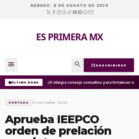
SÁBADO, 8 DE AGOSTO DE 2026
ES PRIMERA MX
menu
search
mail
SUSCRIBIRSE
UABJO integra consejo consultivo para fortalecer la ce
ÚLTIMA HORA
PORTADA
31 OCTUBRE, 2023
Aprueba IEEPCO
orden de prelación