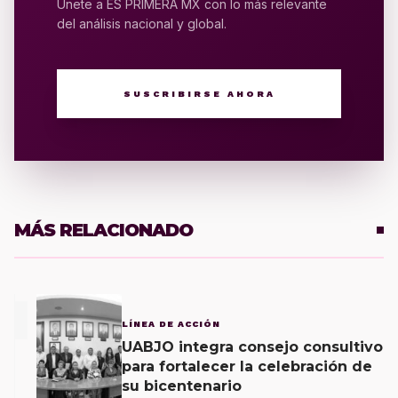
Únete a ES PRIMERA MX con lo más relevante
del análisis nacional y global.
SUSCRIBIRSE AHORA
MÁS RELACIONADO
1
LÍNEA DE ACCIÓN
UABJO integra consejo consultivo
para fortalecer la celebración de
su bicentenario