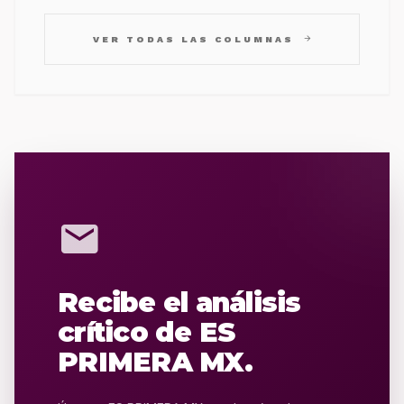
arrow_forward
VER TODAS LAS COLUMNAS
mail
Recibe el análisis
crítico de ES
PRIMERA MX.