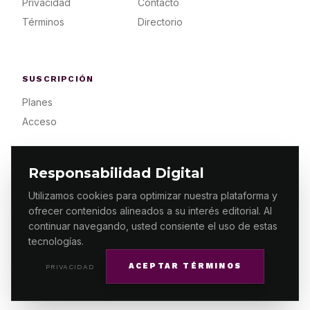
Privacidad
Contacto
Términos
Directorio
SUSCRIPCIÓN
Planes
Acceso
Responsabilidad Digital
Utilizamos cookies para optimizar nuestra plataforma y
ofrecer contenidos alineados a su interés editorial. Al
© 2026 ES PRIMERA MX. ALGUNOS DERECHOS
RESERVADOS / DESIGN
MAKING.MX
continuar navegando, usted consiente el uso de estas
tecnologías.
ACEPTAR TÉRMINOS
PRIVACIDAD