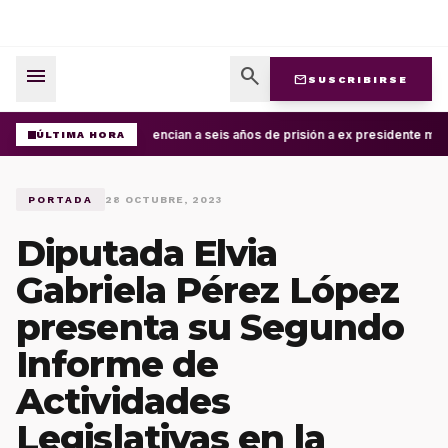
menu
search
mail
SUSCRIBIRSE
Sentencian a seis años de prisión a ex presidente mun
ÚLTIMA HORA
PORTADA
28 OCTUBRE, 2023
Diputada Elvia
Gabriela Pérez López
presenta su Segundo
Informe de
Actividades
Legislativas en la