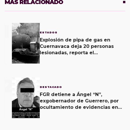
MÁS RELACIONADO
1
ESTADOS
Explosión de pipa de gas en
Cuernavaca deja 20 personas
lesionadas, reporta el
Ayuntamiento
2
DESTACADO
FGR detiene a Ángel “N”,
exgobernador de Guerrero, por
ocultamiento de evidencias en
caso Ayotzinapa