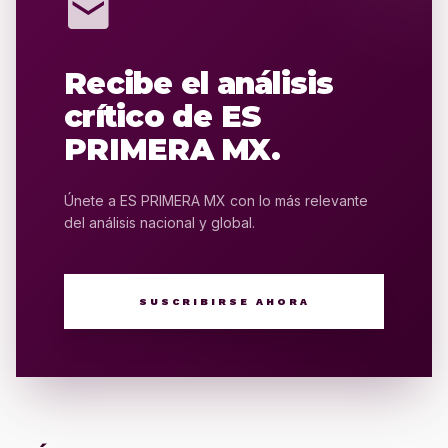
mail
Recibe el análisis
crítico de ES
PRIMERA MX.
Únete a ES PRIMERA MX con lo más relevante
del análisis nacional y global.
SUSCRIBIRSE AHORA