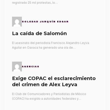
registrado 25 mil protestas, lo…
SOLEDAD JARQUÍN EDGAR
La caída de Salomón
El asesinato del periodista Francisco Alejandro Leyva
Aguilar en Oaxaca ha generado una ola de…
AGENCIAS
Exige COPAC el esclarecimiento
del crimen de Alex Leyva
El Club de Comunicadores y Periodistas de México
(COPAC) ha exigido a autoridades federales y…