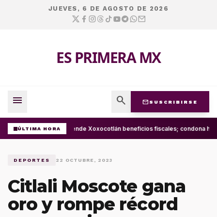
JUEVES, 6 DE AGOSTO DE 2026
ES PRIMERA MX
menu
search
mail
SUSCRIBIRSE
Extiende Xoxocotlán beneficios fiscales; condona has
ÚLTIMA HORA
DEPORTES
22 OCTUBRE, 2023
Citlali Moscote gana
oro y rompe récord