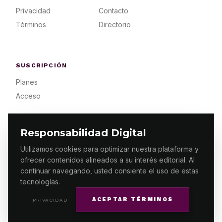
Privacidad
Contacto
Términos
Directorio
SUSCRIPCIÓN
Planes
Acceso
Responsabilidad Digital
Utilizamos cookies para optimizar nuestra plataforma y
ofrecer contenidos alineados a su interés editorial. Al
© 2026 ES PRIMERA MX. ALGUNOS DERECHOS
RESERVADOS / DESIGN
MAKING.MX
continuar navegando, usted consiente el uso de estas
tecnologías.
ACEPTAR TÉRMINOS
PRIVACIDAD