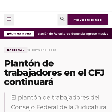
menu
search
mail
SUSCRIBIRSE
Asociación de Avicultores denuncia ingreso masivo d
ÚLTIMA HORA
NACIONAL
18 OCTUBRE, 2023
Plantón de
trabajadores en el CFJ
continuará
El plantón de trabajadores del
Consejo Federal de la Judicatura