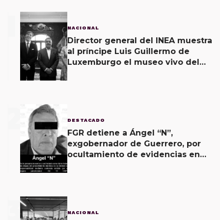
1
NACIONAL
Director general del INEA muestra
al príncipe Luis Guillermo de
Luxemburgo el museo vivo del
muralismo.
2
DESTACADO
FGR detiene a Ángel “N”,
exgobernador de Guerrero, por
ocultamiento de evidencias en
caso Ayotzinapa
3
NACIONAL