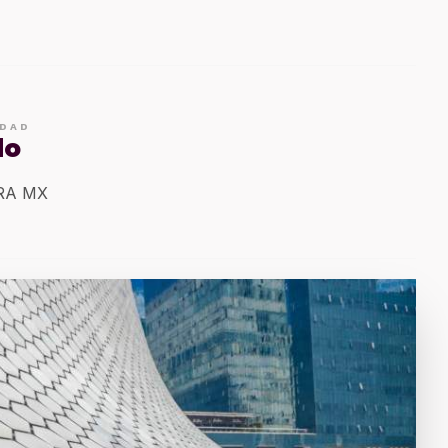
IDAD
do
ERA MX