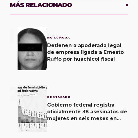
MÁS RELACIONADO
1
NOTA ROJA
Detienen a apoderada legal
de empresa ligada a Ernesto
Ruffo por huachicol fiscal
2
DESTACADO
Gobierno federal registra
oficialmente 38 asesinatos de
mujeres en seis meses en
Oaxaca; 11 carpetas se
mantienen por feminicidio