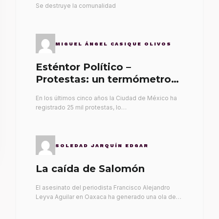
Se destruye la comunalidad
MIGUEL ÁNGEL CASIQUE OLIVOS
Esténtor Político –
Protestas: un termómetro
de malos gobernantes
En los últimos cinco años la Ciudad de México ha
registrado 25 mil protestas, lo…
SOLEDAD JARQUÍN EDGAR
La caída de Salomón
El asesinato del periodista Francisco Alejandro
Leyva Aguilar en Oaxaca ha generado una ola de…