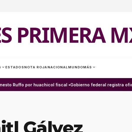
ES PRIMERA M
expand_more
expand_more
S
ESTADOS
NOTA ROJA
NACIONAL
MUNDO
MÁS
o Ruffo por huachicol fiscal •
Gobierno federal registra ofici
itl Gálvez