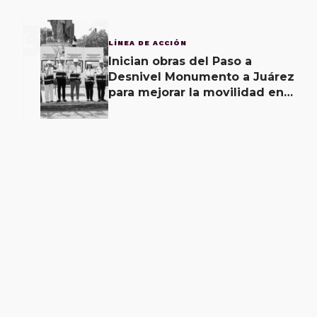
3
LÍNEA DE ACCIÓN
Inician obras del Paso a
Desnivel Monumento a Juárez
para mejorar la movilidad en
Oaxaca de Juárez