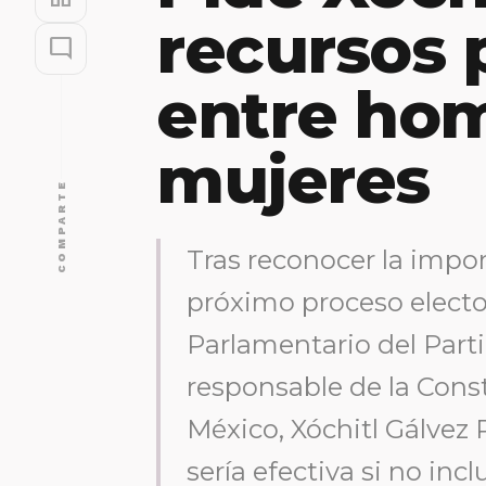
recursos 
mode_comment
entre ho
mujeres
COMPARTE
Tras reconocer la impo
próximo proceso elector
Parlamentario del Part
responsable de la Cons
México, Xóchitl Gálvez 
sería efectiva si no inc