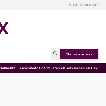
X
search
mail
SUSCRIBIRSE
almente 38 asesinatos de mujeres en seis meses en Oaxaca; 11 c