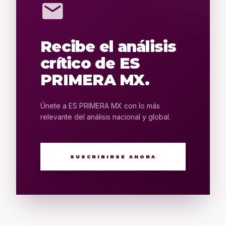
mail
Recibe el análisis
crítico de ES
PRIMERA MX.
Únete a ES PRIMERA MX con lo más
relevante del análisis nacional y global.
SUSCRIBIRSE AHORA