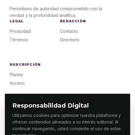
Periodismo de autoridad comprometido con la
verdad y la profundidad analítica.
LEGAL
REDACCIÓN
Privacidad
Contacto
Términos
Directorio
SUSCRIPCIÓN
Planes
Acceso
Responsabilidad Digital
Utilizamos cookies para optimizar nuestra plataforma y
ofrecer contenidos alineados a su interés editorial. Al
© 2026 ES PRIMERA MX. ALGUNOS DERECHOS
RESERVADOS / DESIGN
MAKING.MX
continuar navegando, usted consiente el uso de estas