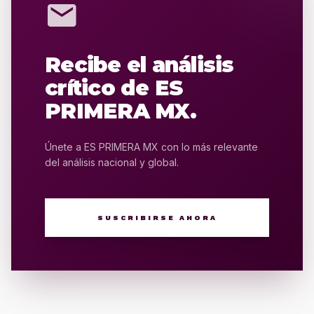
mail
Recibe el análisis
crítico de ES
PRIMERA MX.
Únete a ES PRIMERA MX con lo más relevante
del análisis nacional y global.
SUSCRIBIRSE AHORA