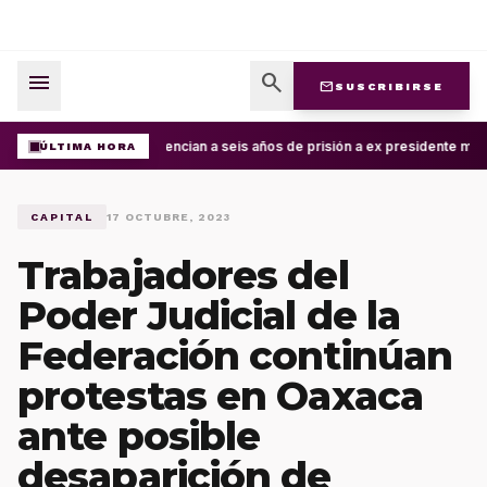
menu
search
mail
SUSCRIBIRSE
Sentencian a seis años de prisión a ex presidente mun
ÚLTIMA HORA
CAPITAL
17 OCTUBRE, 2023
Trabajadores del
Poder Judicial de la
Federación continúan
protestas en Oaxaca
ante posible
desaparición de