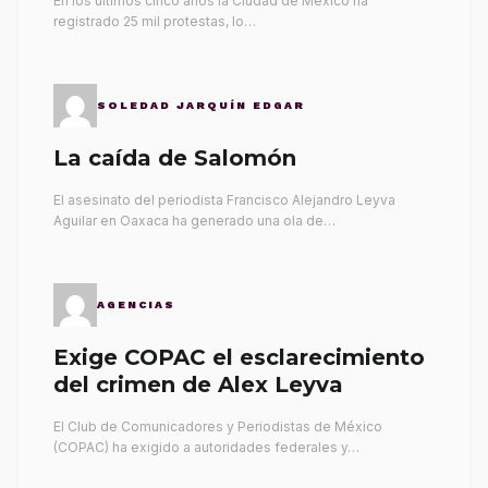
En los últimos cinco años la Ciudad de México ha
registrado 25 mil protestas, lo…
SOLEDAD JARQUÍN EDGAR
La caída de Salomón
El asesinato del periodista Francisco Alejandro Leyva
Aguilar en Oaxaca ha generado una ola de…
AGENCIAS
Exige COPAC el esclarecimiento
del crimen de Alex Leyva
El Club de Comunicadores y Periodistas de México
(COPAC) ha exigido a autoridades federales y…