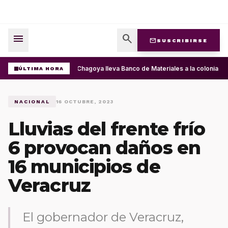
menu
search
mail
SUSCRIBIRSE
Ray Chagoya lleva Banco de Materiales a la colonia Pr
ÚLTIMA HORA
NACIONAL
16 OCTUBRE, 2023
Lluvias del frente frío
6 provocan daños en
16 municipios de
Veracruz
El gobernador de Veracruz,