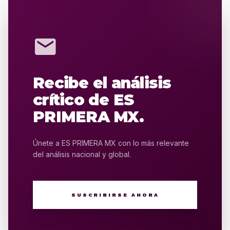
mail
Recibe el análisis
crítico de ES
PRIMERA MX.
Únete a ES PRIMERA MX con lo más relevante
del análisis nacional y global.
SUSCRIBIRSE AHORA