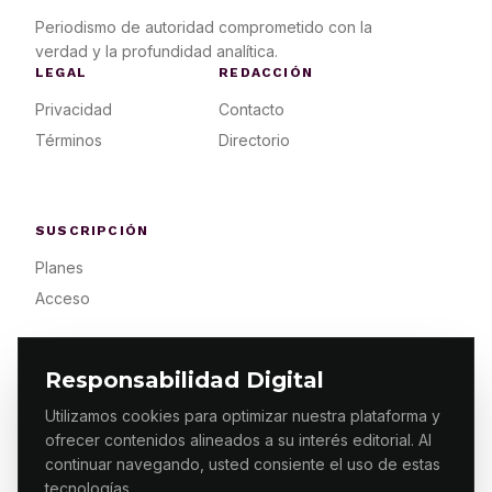
Periodismo de autoridad comprometido con la
verdad y la profundidad analítica.
LEGAL
REDACCIÓN
Privacidad
Contacto
Términos
Directorio
SUSCRIPCIÓN
Planes
Acceso
Responsabilidad Digital
Utilizamos cookies para optimizar nuestra plataforma y
ofrecer contenidos alineados a su interés editorial. Al
© 2026 ES PRIMERA MX. ALGUNOS DERECHOS
RESERVADOS / DESIGN
MAKING.MX
continuar navegando, usted consiente el uso de estas
tecnologías.