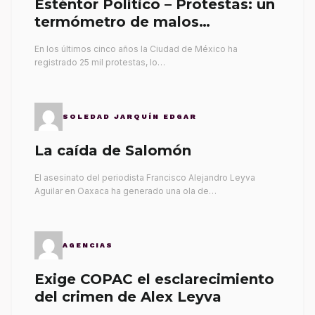
Esténtor Político – Protestas: un
termómetro de malos
gobernantes
En los últimos cinco años la Ciudad de México ha
registrado 25 mil protestas, lo…
SOLEDAD JARQUÍN EDGAR
La caída de Salomón
El asesinato del periodista Francisco Alejandro Leyva
Aguilar en Oaxaca ha generado una ola de…
AGENCIAS
Exige COPAC el esclarecimiento
del crimen de Alex Leyva