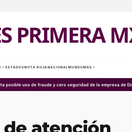
ES PRIMERA M
expand_more
expand_more
S
ESTADOS
NOTA ROJA
NACIONAL
MUNDO
MÁS
a posible uso de fraude y cero seguridad de la empresa de Elon
a de atención