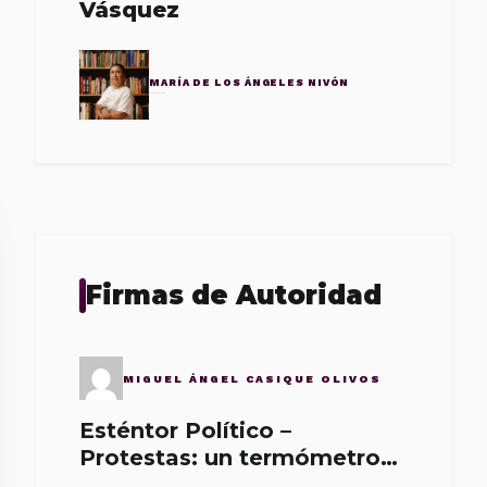
Vásquez
MARÍA DE LOS ÁNGELES NIVÓN
Firmas de Autoridad
MIGUEL ÁNGEL CASIQUE OLIVOS
Esténtor Político –
Protestas: un termómetro
de malos gobernantes