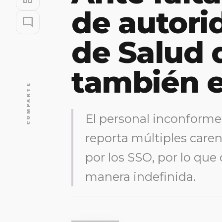
de autori
mode_comment
de Salud 
también e
COMPARTE
El personal inconform
reporta múltiples care
por los SSO, por lo qu
manera indefinida.