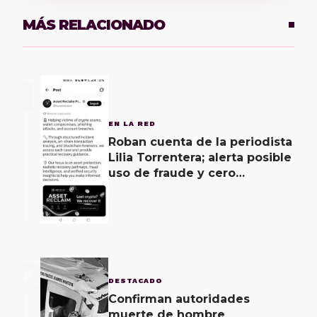
MÁS RELACIONADO
1
EN LA RED
Roban cuenta de la periodista
Lilia Torrentera; alerta posible
uso de fraude y cero
seguridad de la empresa de
Elon Musk
2
DESTACADO
Confirman autoridades
muerte de hombre