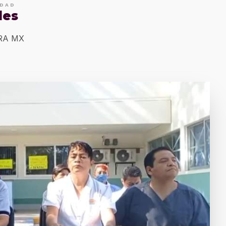
IDAD
les
ERA MX