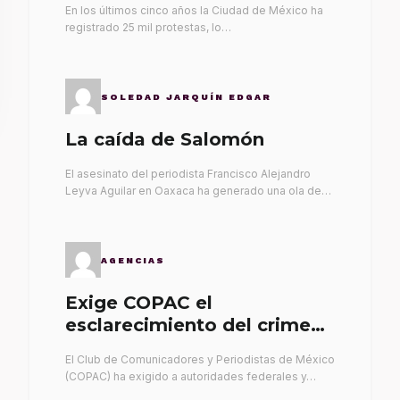
En los últimos cinco años la Ciudad de México ha
registrado 25 mil protestas, lo…
SOLEDAD JARQUÍN EDGAR
La caída de Salomón
El asesinato del periodista Francisco Alejandro
Leyva Aguilar en Oaxaca ha generado una ola de…
AGENCIAS
Exige COPAC el
esclarecimiento del crimen
de Alex Leyva
El Club de Comunicadores y Periodistas de México
(COPAC) ha exigido a autoridades federales y…