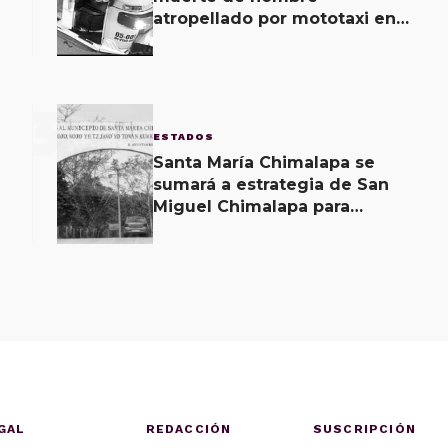
atropellado por mototaxi en
San Martín Mexicápam y
reclasificación de delito a
homicidio intencional
3
ESTADOS
Santa María Chimalapa se
sumará a estrategia de San
Miguel Chimalapa para
recuperar territorio invadido
por ciudadanos chiapanecos
GAL
REDACCIÓN
SUSCRIPCIÓN