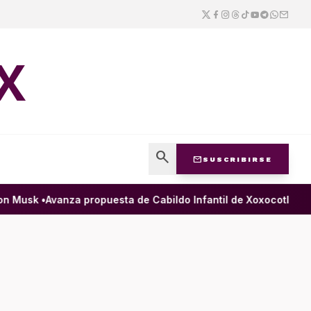
X
search
mail
SUSCRIBIRSE
 Musk •
Avanza propuesta de Cabildo Infantil de Xoxocotlán para 