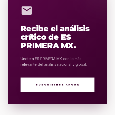
mail
Recibe el análisis
crítico de ES
PRIMERA MX.
Únete a ES PRIMERA MX con lo más
relevante del análisis nacional y global.
SUSCRIBIRSE AHORA