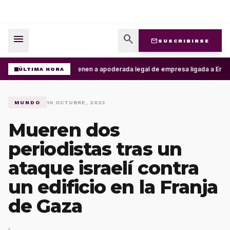
menu
search
mail
SUSCRIBIRSE
Detienen a apoderada legal de empresa ligada a Ernest
ÚLTIMA HORA
MUNDO
10 OCTUBRE, 2023
Mueren dos
periodistas tras un
ataque israelí contra
un edificio en la Franja
de Gaza