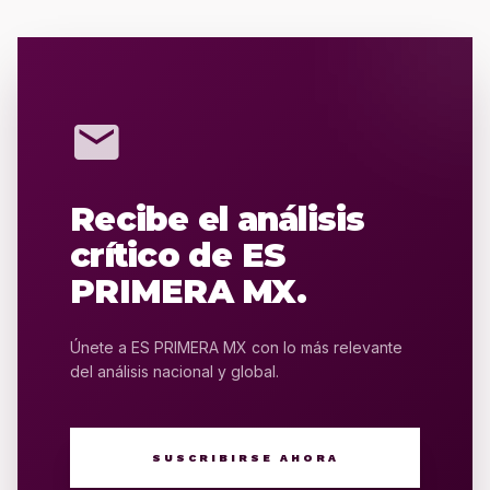
mail
Recibe el análisis
crítico de ES
PRIMERA MX.
Únete a ES PRIMERA MX con lo más relevante
del análisis nacional y global.
SUSCRIBIRSE AHORA