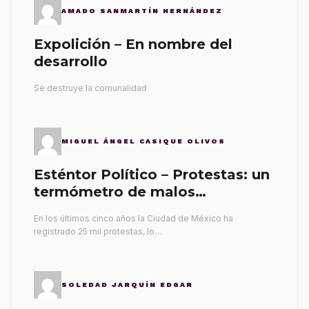
AMADO SANMARTÍN HERNÁNDEZ
Expolición – En nombre del
desarrollo
Se destruye la comunalidad
MIGUEL ÁNGEL CASIQUE OLIVOS
Esténtor Político – Protestas: un
termómetro de malos
gobernantes
En los últimos cinco años la Ciudad de México ha
registrado 25 mil protestas, lo…
SOLEDAD JARQUÍN EDGAR