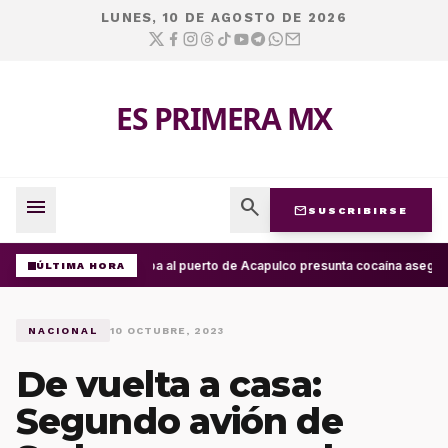
LUNES, 10 DE AGOSTO DE 2026
ES PRIMERA MX
menu
search
mail
SUSCRIBIRSE
Arriba al puerto de Acapulco presunta cocaína asegur
ÚLTIMA HORA
NACIONAL
10 OCTUBRE, 2023
De vuelta a casa:
Segundo avión de