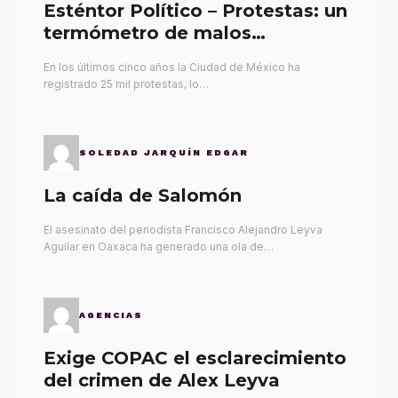
Esténtor Político – Protestas: un
termómetro de malos
gobernantes
En los últimos cinco años la Ciudad de México ha
registrado 25 mil protestas, lo…
SOLEDAD JARQUÍN EDGAR
La caída de Salomón
El asesinato del periodista Francisco Alejandro Leyva
Aguilar en Oaxaca ha generado una ola de…
AGENCIAS
Exige COPAC el esclarecimiento
del crimen de Alex Leyva