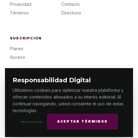
Privacidad
Contacto
Términos
Directorio
SUSCRIPCIÓN
Planes
Acceso
Responsabilidad Digital
Utilizamos cookies para optimizar nuestra plataforma y
ofrecer contenidos alineados a su interés editorial. Al
© 2026 ES PRIMERA MX. ALGUNOS DERECHOS
RESERVADOS / DESIGN
MAKING.MX
continuar navegando, usted consiente el uso de estas
tecnologías.
ACEPTAR TÉRMINOS
PRIVACIDAD