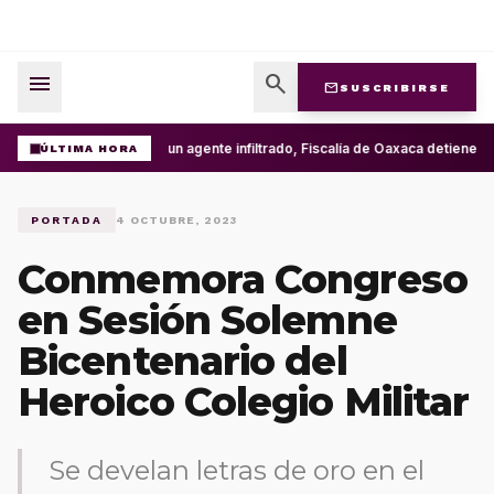
menu
search
mail
SUSCRIBIRSE
Con un agente infiltrado, Fiscalía de Oaxaca detiene en
ÚLTIMA HORA
PORTADA
4 OCTUBRE, 2023
Conmemora Congreso
en Sesión Solemne
Bicentenario del
Heroico Colegio Militar
Se develan letras de oro en el