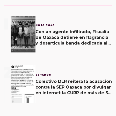
1
NOTA ROJA
Con un agente infiltrado, Fiscalía
de Oaxaca detiene en flagrancia
y desarticula banda dedicada al
fraude
2
ESTADOS
Colectivo DLR reitera la acusación
contra la SEP Oaxaca por divulgar
en internet la CURP de más de 30
mil adolescentes.