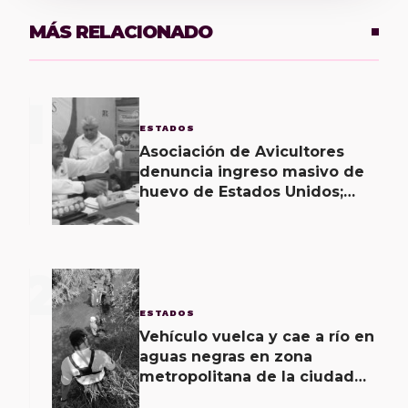
MÁS RELACIONADO
1
ESTADOS
Asociación de Avicultores
denuncia ingreso masivo de
huevo de Estados Unidos;
califica producto como una
“porquería”
2
ESTADOS
Vehículo vuelca y cae a río en
aguas negras en zona
metropolitana de la ciudad
de Oaxaca; un lesionado y