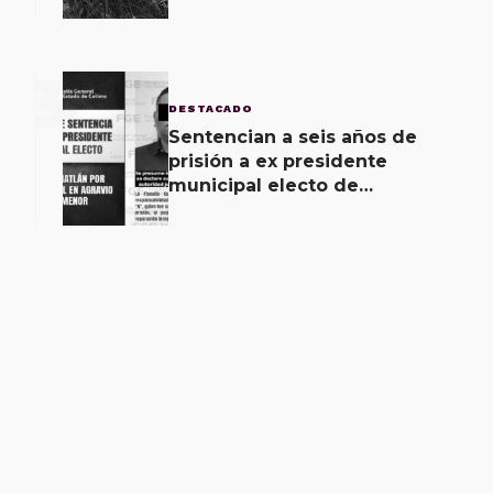
unidad como pérdida total,
saldo
3
DESTACADO
Sentencian a seis años de
prisión a ex presidente
municipal electo de
Coquimatlán por abuso sexual