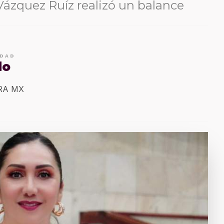
Vázquez Ruíz realizó un balance
IDAD
do
ERA MX