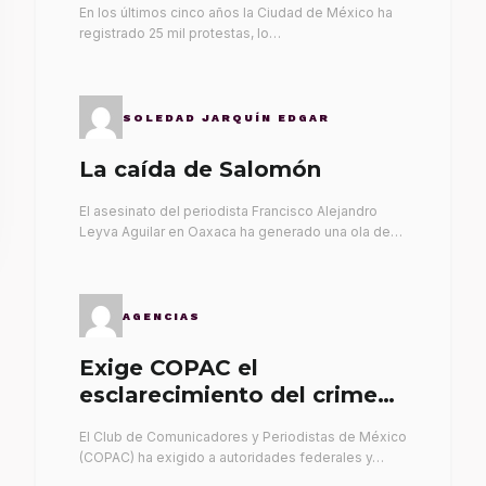
En los últimos cinco años la Ciudad de México ha
registrado 25 mil protestas, lo…
SOLEDAD JARQUÍN EDGAR
La caída de Salomón
El asesinato del periodista Francisco Alejandro
Leyva Aguilar en Oaxaca ha generado una ola de…
AGENCIAS
Exige COPAC el
esclarecimiento del crimen
de Alex Leyva
El Club de Comunicadores y Periodistas de México
(COPAC) ha exigido a autoridades federales y…