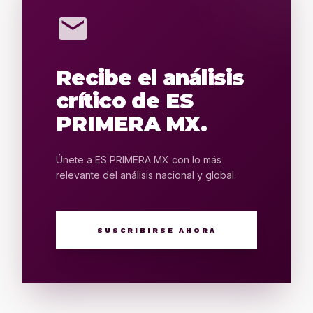
mail
Recibe el análisis
crítico de ES
PRIMERA MX.
Únete a ES PRIMERA MX con lo más
relevante del análisis nacional y global.
SUSCRIBIRSE AHORA