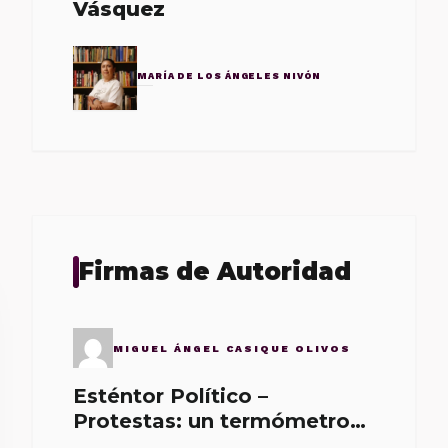
Vásquez
MARÍA DE LOS ÁNGELES NIVÓN
Firmas de Autoridad
MIGUEL ÁNGEL CASIQUE OLIVOS
Esténtor Político –
Protestas: un termómetro
de malos gobernantes