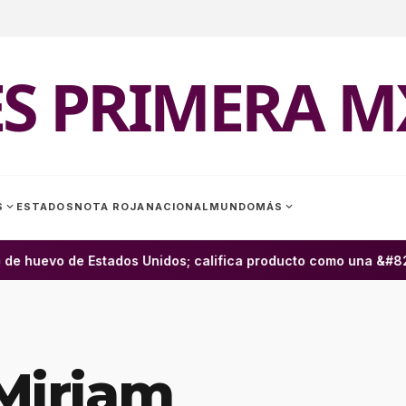
ES PRIMERA M
expand_more
expand_more
S
ESTADOS
NOTA ROJA
NACIONAL
MUNDO
MÁS
e huevo de Estados Unidos; califica producto como una &#8220
Miriam