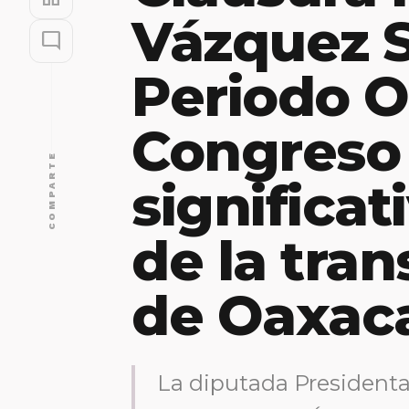
Vázquez 
mode_comment
Periodo O
Congreso
COMPARTE
significat
de la tra
de Oaxac
La diputada Presidenta