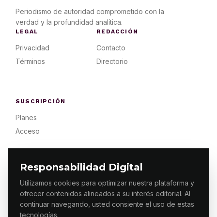
Periodismo de autoridad comprometido con la
verdad y la profundidad analítica.
LEGAL
REDACCIÓN
Privacidad
Contacto
Términos
Directorio
SUSCRIPCIÓN
Planes
Acceso
Responsabilidad Digital
Utilizamos cookies para optimizar nuestra plataforma y
ofrecer contenidos alineados a su interés editorial. Al
© 2026 ES PRIMERA MX. ALGUNOS DERECHOS
RESERVADOS / DESIGN
MAKING.MX
continuar navegando, usted consiente el uso de estas
tecnologías.