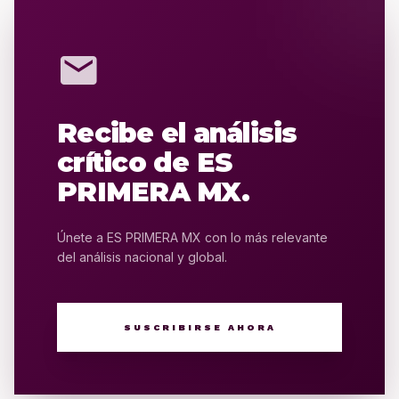
mail
Recibe el análisis
crítico de ES
PRIMERA MX.
Únete a ES PRIMERA MX con lo más relevante
del análisis nacional y global.
SUSCRIBIRSE AHORA