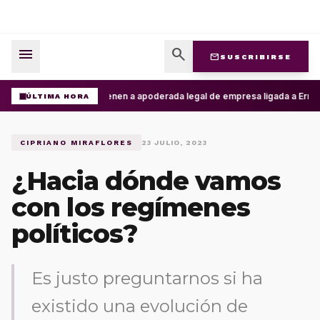
menu
search
mail
SUSCRIBIRSE
Detienen a apoderada legal de empresa ligada a Ernesto
ÚLTIMA HORA
CIPRIANO MIRAFLORES
23 JULIO, 2023
¿Hacia dónde vamos
con los regímenes
políticos?
Es justo preguntarnos si ha
existido una evolución de