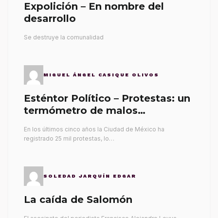
Expolición – En nombre del
desarrollo
Se destruye la comunalidad
MIGUEL ÁNGEL CASIQUE OLIVOS
Esténtor Político – Protestas: un
termómetro de malos
gobernantes
En los últimos cinco años la Ciudad de México ha
registrado 25 mil protestas, lo…
SOLEDAD JARQUÍN EDGAR
La caída de Salomón