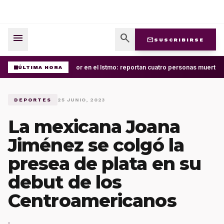
menu
search
mail
SUSCRIBIRSE
Terror en el Istmo: reportan cuatro personas muertas
ÚLTIMA HORA
DEPORTES
25 JUNIO, 2023
La mexicana Joana
Jiménez se colgó la
presea de plata en su
debut de los
Centroamericanos