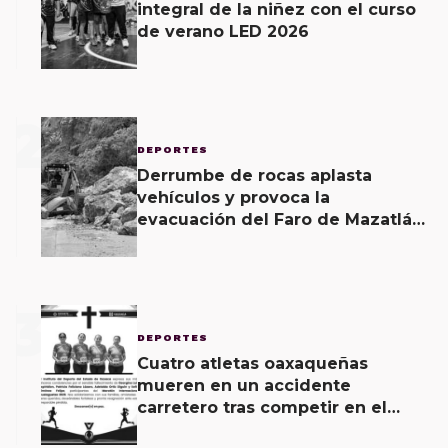
integral de la niñez con el curso
de verano LED 2026
2
DEPORTES
Derrumbe de rocas aplasta
vehículos y provoca la
evacuación del Faro de Mazatlán;
hay dos heridos
3
DEPORTES
Cuatro atletas oaxaqueñas
mueren en un accidente
carretero tras competir en el
Maratón Guelaguetza