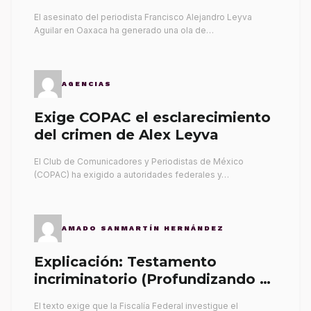
El asesinato del periodista Francisco Alejandro Leyva
Aguilar en Oaxaca ha generado una ola de…
AGENCIAS
Exige COPAC el esclarecimiento
del crimen de Alex Leyva
El Club de Comunicadores y Periodistas de México
(COPAC) ha exigido a autoridades federales y…
AMADO SANMARTÍN HERNÁNDEZ
Explicación: Testamento
incriminatorio (Profundizando su
propia tumba)
El texto exige que la Fiscalía Federal investigue el