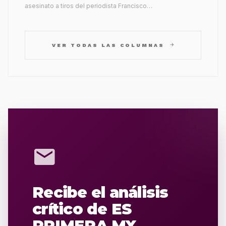
asesinato a tiros del periodista Francisco…
arrow_forward
VER TODAS LAS COLUMNAS
mail
Recibe el análisis
crítico de ES
PRIMERA MX.