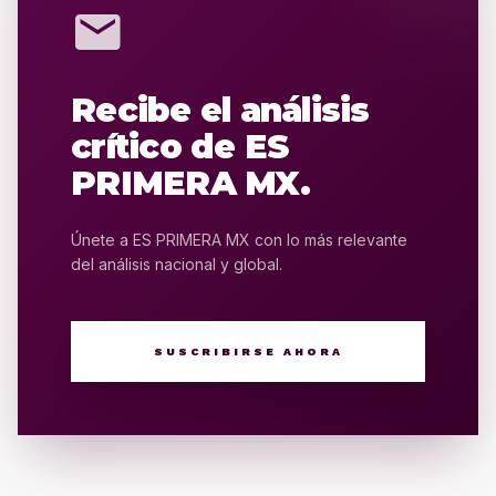
mail
Recibe el análisis
crítico de ES
PRIMERA MX.
Únete a ES PRIMERA MX con lo más relevante
del análisis nacional y global.
SUSCRIBIRSE AHORA