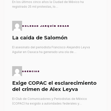
En los últimos cinco años la Ciudad de México ha
registrado 25 mil protestas, lo…
SOLEDAD JARQUÍN EDGAR
La caída de Salomón
El asesinato del periodista Francisco Alejandro Leyva
Aguilar en Oaxaca ha generado una ola de…
AGENCIAS
Exige COPAC el esclarecimiento
del crimen de Alex Leyva
El Club de Comunicadores y Periodistas de México
(COPAC) ha exigido a autoridades federales y…