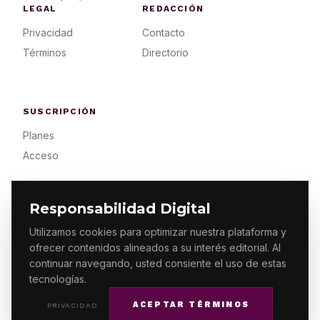
LEGAL
REDACCIÓN
Privacidad
Contacto
Términos
Directorio
SUSCRIPCIÓN
Planes
Acceso
Responsabilidad Digital
Utilizamos cookies para optimizar nuestra plataforma y
ofrecer contenidos alineados a su interés editorial. Al
© 2026 ES PRIMERA MX. ALGUNOS DERECHOS
RESERVADOS / DESIGN
MAKING.MX
continuar navegando, usted consiente el uso de estas
tecnologías.
ACEPTAR TÉRMINOS
PRIVACIDAD