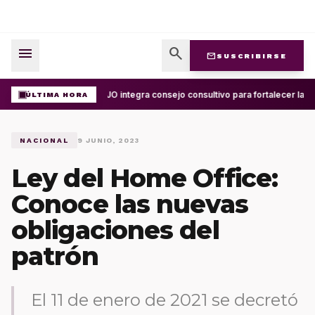
menu
search
mail
SUSCRIBIRSE
UABJO integra consejo consultivo para fortalecer la ce
ÚLTIMA HORA
NACIONAL
9 JUNIO, 2023
Ley del Home Office:
Conoce las nuevas
obligaciones del
patrón
El 11 de enero de 2021 se decretó