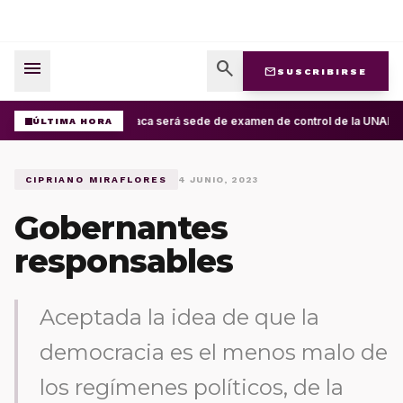
menu
search
mail
SUSCRIBIRSE
Oaxaca será sede de examen de control de la UNAM; ap
ÚLTIMA HORA
CIPRIANO MIRAFLORES
4 JUNIO, 2023
Gobernantes
responsables
Aceptada la idea de que la
democracia es el menos malo de
los regímenes políticos, de la