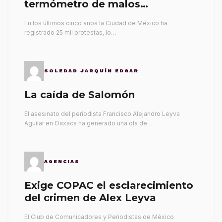
termómetro de malos
gobernantes
En los últimos cinco años la Ciudad de México ha
registrado 25 mil protestas, lo…
SOLEDAD JARQUÍN EDGAR
La caída de Salomón
El asesinato del periodista Francisco Alejandro Leyva
Aguilar en Oaxaca ha generado una ola de…
AGENCIAS
Exige COPAC el esclarecimiento
del crimen de Alex Leyva
El Club de Comunicadores y Periodistas de México