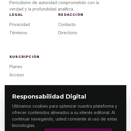
Periodismo de autoridad comprometido con la
verdad y la profundidad analítica.
LEGAL
REDACCIÓN
Privacidad
Contacto
Términos
Directorio
SUSCRIPCIÓN
Planes
Acceso
Responsabilidad Digital
Utilizamos cookies para optimizar nuestra plataforma y
ofrecer contenidos alineados a su interés editorial. Al
© 2026 ES PRIMERA MX. ALGUNOS DERECHOS
RESERVADOS / DESIGN
MAKING.MX
continuar navegando, usted consiente el uso de estas
tecnologías.