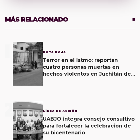
MÁS RELACIONADO
1
NOTA ROJA
Terror en el Istmo: reportan
cuatro personas muertas en
hechos violentos en Juchitán de
Zaragoza y una agresión armada
esta mañana
2
LÍNEA DE ACCIÓN
UABJO integra consejo consultivo
para fortalecer la celebración de
su bicentenario