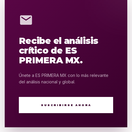
mail
Recibe el análisis
crítico de ES
PRIMERA MX.
Únete a ES PRIMERA MX con lo más relevante
del análisis nacional y global.
SUSCRIBIRSE AHORA