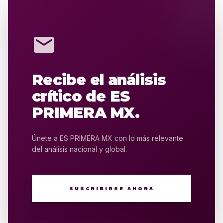
mail
Recibe el análisis
crítico de ES
PRIMERA MX.
Únete a ES PRIMERA MX con lo más relevante
del análisis nacional y global.
SUSCRIBIRSE AHORA