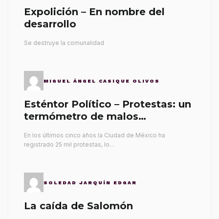
Expolición – En nombre del
desarrollo
Se destruye la comunalidad
MIGUEL ÁNGEL CASIQUE OLIVOS
Esténtor Político – Protestas: un
termómetro de malos
gobernantes
En los últimos cinco años la Ciudad de México ha
registrado 25 mil protestas, lo…
SOLEDAD JARQUÍN EDGAR
La caída de Salomón