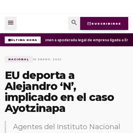
menu
search
mail
SUSCRIBIRSE
Detienen a apoderada legal de empresa ligada a Ernesto
ÚLTIMA HORA
NACIONAL
18 ENERO, 2023
EU deporta a
Alejandro ‘N’,
implicado en el caso
Ayotzinapa
Agentes del Instituto Nacional