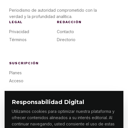
Periodismo de autoridad comprometido con la
verdad y la profundidad analítica.
LEGAL
REDACCIÓN
Privacidad
Contacto
Términos
Directorio
SUSCRIPCIÓN
Planes
Acceso
Responsabilidad Digital
Utilizamos cookies para optimizar nuestra plataforma y
ofrecer contenidos alineados a su interés editorial. Al
© 2026 ES PRIMERA MX. ALGUNOS DERECHOS
RESERVADOS / DESIGN
MAKING.MX
continuar navegando, usted consiente el uso de estas